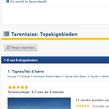
Zo wordt er beoordeeld
Tarentaise: Topskigebieden
Regio inperken
1
-
8
van
8
skigebieden
1. Tignes/​Val d'Isère
Europa
Frankrijk
Auvergne-Rhône-Alpes
Savoie Mont Blanc
Savoie
Albertv
Testresultaat: 4,7 van de 5 sterren
17 sterke punten va
Grootte va