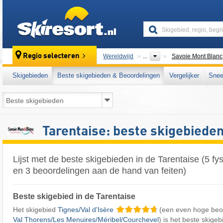
skiresort
Regio selecteren
Wereldwijd
...
Savoie Mont Blanc
Skigebieden
Beste skigebieden & Beoordelingen
Vergelijker
Snee
Tarentaise: beste skigebiede
Lijst met de beste skigebieden in de Tarentaise (5 f
en 3 beoordelingen aan de hand van feiten)
Beste skigebied in de Tarentaise
Het skigebied
Tignes/​Val d'Isère
(een even hoge beo
Val Thorens/​Les Menuires/​Méribel/​Courchevel
) is het beste skigeb