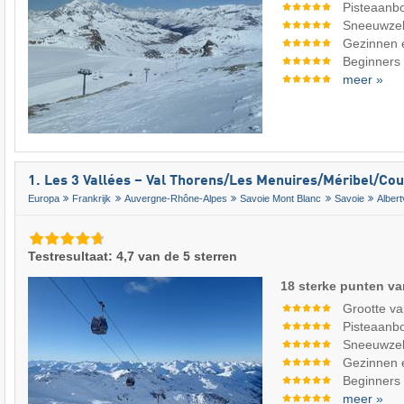
Pisteaanb
Sneeuwze
Gezinnen 
Beginners
meer »
1. Les 3 Vallées – Val Thorens/​Les Menuires/​Méribel/​Co
Europa
Frankrijk
Auvergne-Rhône-Alpes
Savoie Mont Blanc
Savoie
Albertv
Testresultaat: 4,7 van de 5 sterren
18 sterke punten va
Grootte va
Pisteaanb
Sneeuwze
Gezinnen 
Beginners
meer »