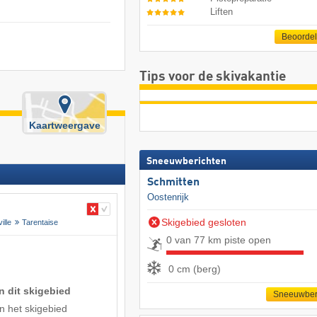
Liften
Beoorde
Tips voor de skivakantie
Kaartweergave
Sneeuwberichten
Schmitten
Oostenrijk
Skigebied gesloten
ille
Tarentaise
0 van 77 km piste open
0 cm (berg)
n dit skigebied
Sneeuwber
n het skigebied