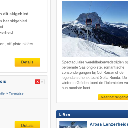
n dit skigebied
n het skigebied
od
kerheid
n, off-piste skiërs
Details
Spectaculaire wereldbekerwedstrijden o
beroemde Saslong-piste, romantische
zonsondergangen bij Col Raiser of de
legendarische skitocht Sella Ronda. De
ois
winter in Gröden toont de Dolomieten v
hun mooiste kant.
ille
Tarentaise
Naar het skigebi
Liften
Arosa Lenzerheid
Details