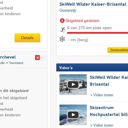
od
SkiWelt Wilder Kaiser-Brixental
kerheid
Oostenrijk
en kinderen
Skigebied gesloten
0 van 275 km piste open
Details
- cm (berg)
Sneeuwber
urchevel
ille
Tarentaise
Video's
SkiWelt Wilder Ka
Brixental
n dit skigebied
Video tonen
n het skigebied
od
Skizentrum
kerheid
en kinderen
Hochpustertal Sill
Video tonen