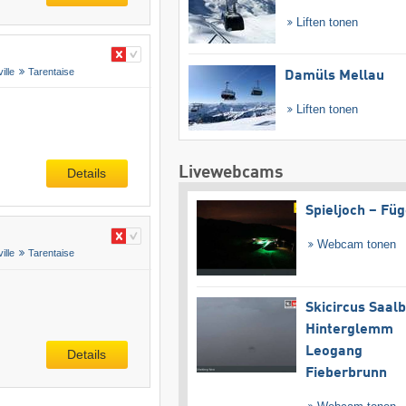
Liften tonen
ille
Tarentaise
Damüls Mellau
Liften tonen
Livewebcams
Details
Spieljoch – Fü
Webcam tonen
ille
Tarentaise
Skicircus Saal
Hinterglemm
Leogang
Details
Fieberbrunn