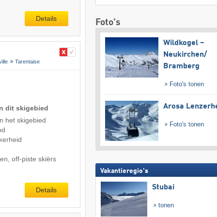
Details
Foto's
Wildkogel –
Neukirchen/​
ille
Tarentaise
Bramberg
Foto's tonen
Arosa Lenzerh
n dit skigebied
n het skigebied
Foto's tonen
od
kerheid
n, off-piste skiërs
Vakantieregio's
Stubai
Details
tonen