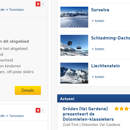
ille
Tarentaise
Surselva
tonen
Schladming-Dachs
n dit skigebied
n het skigebied
tonen
od
kerheid
en kinderen
Liechtenstein
n, off-piste skiërs
tonen
Details
Actueel
Gröden (Val Gardena)
presenteert de
ille
Tarentaise
Dolomieten-klassiekers
Zuid-Tirol | Dolomites Val Gardena