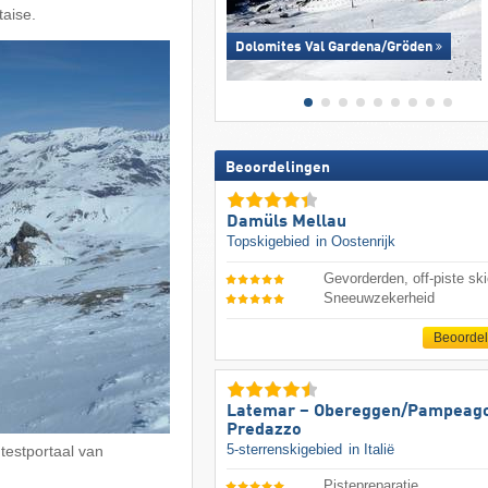
taise.
Dolomites Val Gardena/​Gröden
Beoordelingen
Damüls Mellau
Topskigebied
in Oostenrijk
Gevorderden, off-piste ski
Sneeuwzekerheid
Beoorde
Latemar – Obereggen/​Pampeago
Predazzo
5-sterrenskigebied
in Italië
 testportaal van
Pistepreparatie