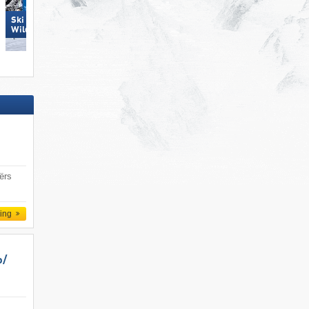
Ski Juwel Alpbachtal
Hochzillertal
Wildschönau
ërs
ling
/​