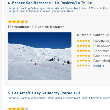
4. Espace San Bernardo – La Rosière/​La Thuile
Europa
Frankrijk
Auvergne-Rhône-Alpes
Savoie Mont Blanc
Savoie
Albertv
Europa
Italië
Aostadal
Monte Bianco (Mont Blanc)
Testresultaat: 4,3 van de 5 sterren
16 sterke punten va
Grootte va
Pisteaanb
Sneeuwze
Gezinnen 
Gevorderde
meer »
5. Les Arcs/​Peisey-Vallandry (Paradiski)
Europa
Frankrijk
Auvergne-Rhône-Alpes
Savoie Mont Blanc
Savoie
Albertv