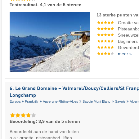
Testresultaat: 4,1 van de 5 sterren
13 sterke punten va
Grootte va
Pisteaanb
Sneeuwze
Beginners
Gevorderde
meer »
6. Le Grand Domaine – Valmorel/​Doucy/​Celliers/​St Franç
Longchamp
Europa
Frankrijk
Auvergne-Rhône-Alpes
Savoie Mont Blanc
Savoie
Albertv
Beoordeling: 3,9 van de 5 sterren
Beoordeeld aan de hand van feiten:
o.a.: grootte, pisteaanbod, liften