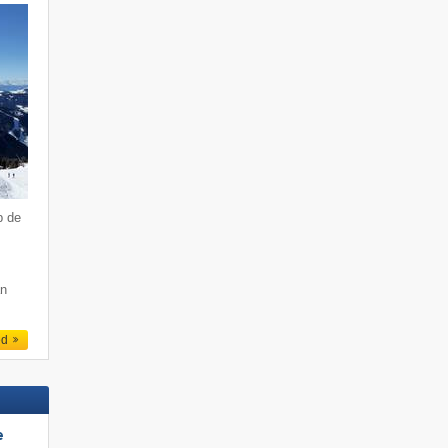
p de
an
ed
e