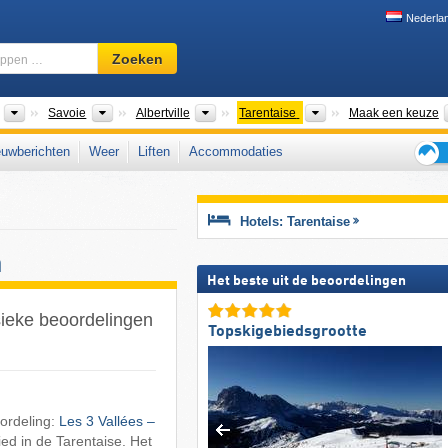
Nederla
Skigebied,
Zoeken
regio,
begrippen
…
Toeristische regio's
Departementen
Arrondissementen
Toeristische regio's
Savoie
Albertville
Tarentaise
Maak een keuze
uwberichten
Weer
Liften
Accommodaties
Tips
voor
de
Hotels: Tarentaise
skiva
n
Het beste uit de beoordelingen
ysieke beoordelingen
Topskigebiedsgrootte
ordeling:
Les 3 Vallées –
ied in de Tarentaise. Het