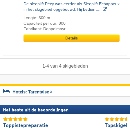
De sleeplift Pécy was eerder als Sleeplift Echappeux
in het skigebied opgebouwd. Hij bedient…
Lengte: 300 m
Capaciteit per uur: 800
Fabrikant: Doppelmayr
Details
1
-
4
van
4
skigebieden
Hotels: Tarentaise
Het beste uit de beoordelingen
Toppistepreparatie
Topskigeb