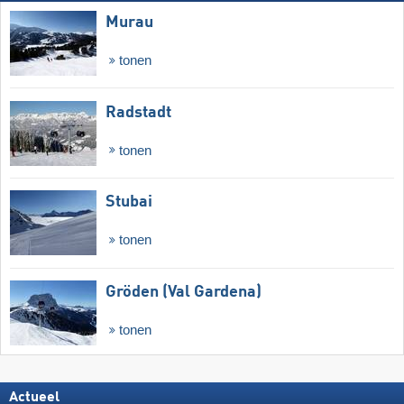
Murau
tonen
Radstadt
tonen
Stubai
tonen
Gröden (Val Gardena)
tonen
Actueel