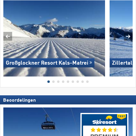
Großglockner Resort Kals-Matrei
Zillertal
Beoordelingen