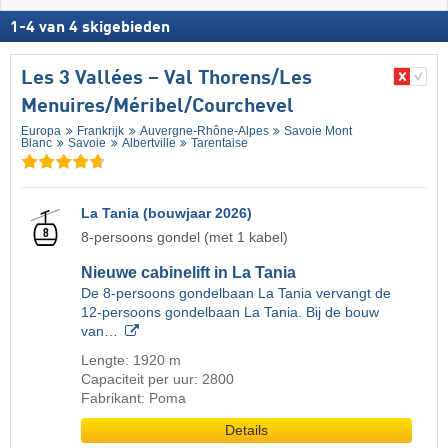
1
-
4
van
4
skigebieden
Les 3 Vallées – Val Thorens/​Les
Menuires/​Méribel/​Courchevel
Europa
Frankrijk
Auvergne-Rhône-Alpes
Savoie Mont
Blanc
Savoie
Albertville
Tarentaise
La Tania (bouwjaar 2026)
8-persoons gondel (met 1 kabel)
Nieuwe cabinelift in La Tania
De 8-persoons gondelbaan La Tania vervangt de
12-persoons gondelbaan La Tania. Bij de bouw
van…
Lengte: 1920 m
Capaciteit per uur: 2800
Fabrikant: Poma
Details