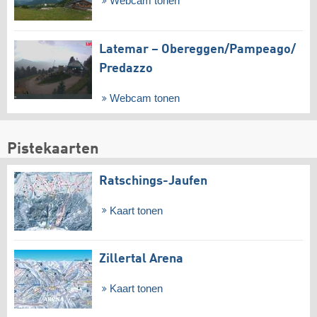
Webcam tonen
Latemar – Obereggen/​Pampeago/​
Predazzo
Webcam tonen
Pistekaarten
Ratschings-Jaufen
Kaart tonen
Zillertal Arena
Kaart tonen