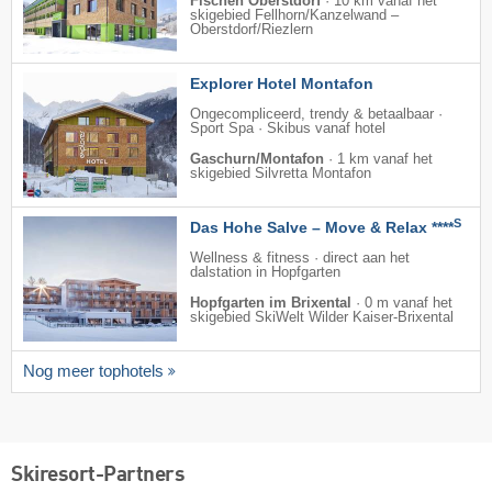
Fischen Oberstdorf
·
10 km vanaf het
skigebied Fellhorn/​Kanzelwand –
Oberstdorf/​Riezlern
Explorer Hotel Montafon
Ongecompliceerd, trendy & betaalbaar ·
Sport Spa · Skibus vanaf hotel
Gaschurn/Montafon
·
1 km vanaf het
skigebied Silvretta Montafon
S
Das Hohe Salve – Move & Relax ****
Wellness & fitness · direct aan het
dalstation in Hopfgarten
Hopfgarten im Brixental
·
0 m vanaf het
skigebied SkiWelt Wilder Kaiser-Brixental
Nog meer tophotels
Skiresort-Partners