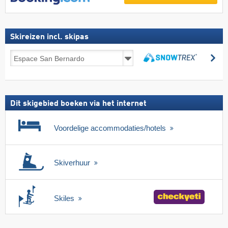
Skireizen incl. skipas
Skireizen
zo
incl.
zoeken
skipas
Dit skigebied boeken via het internet
Voordelige accommodaties/hotels
Skiverhuur
Skiles