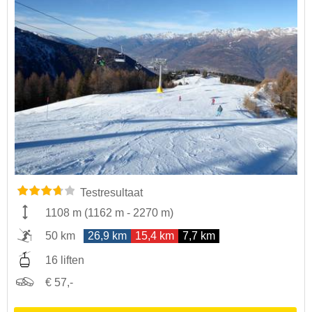
Testresultaat
1108 m
(
1162 m
-
2270 m
)
50 km
26,9 km
15,4 km
7,7 km
16 liften
€ 57,-