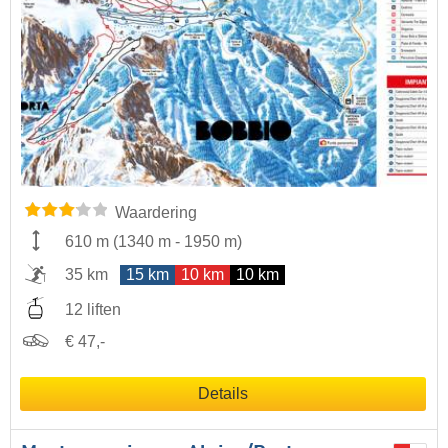
Waardering
610 m
(
1340 m
-
1950 m
)
35 km
15 km
10 km
10 km
12 liften
€ 47,-
Details