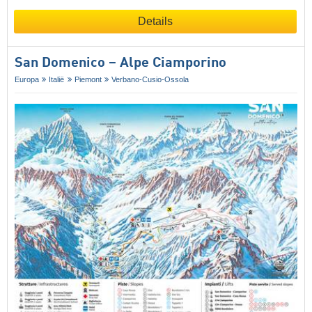
Details
San Domenico – Alpe Ciamporino
Europa
Italië
Piemont
Verbano-Cusio-Ossola