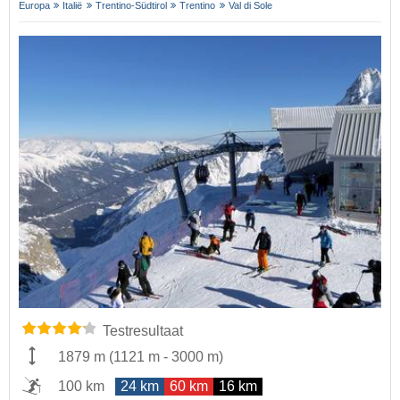
Europa
Italië
Trentino-Südtirol
Trentino
Val di Sole
Testresultaat
1879 m
(
1121 m
-
3000 m
)
100 km
24 km
60 km
16 km