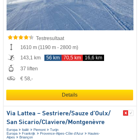
Testresultaat
1610 m
(
1190 m
-
2800 m
)
143,1 km
56 km
70,5 km
16,6 km
37 liften
€ 58,-
Details
Via Lattea – Sestriere/​Sauze d’Oulx/​
San Sicario/​Claviere/​Montgenèvre
Europa
Italië
Piemont
Turijn
Europa
Frankrijk
Provence-Alpes-Côte d’Azur
Hautes-
Alpes
Briançon