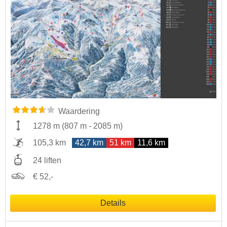
Waardering
1278 m
(
807 m
-
2085 m
)
105,3 km
42,7 km
51 km
11,6 km
24 liften
€ 52,-
Details