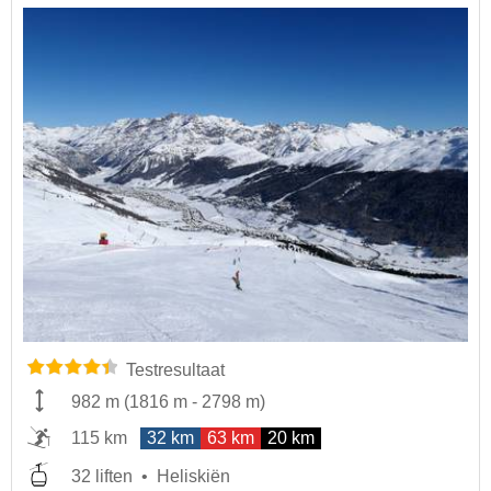
Testresultaat
982 m
(
1816 m
-
2798 m
)
115 km
32 km
63 km
20 km
32 liften
Heliskiën