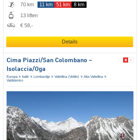
70 km
11 km
51 km
8 km
13 liften
€ 58,-
Details
Cima Piazzi/​San Colombano –
Isolaccia/​Oga
Europa
Italië
Lombardije
Valtellina (Veltlin)
Alta Valtellina
Valdidentro