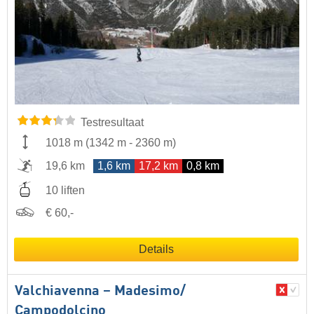
Testresultaat
1018 m
(
1342 m
-
2360 m
)
19,6 km
1,6 km
17,2 km
0,8 km
10 liften
€ 60,-
Details
Valchiavenna – Madesimo/​
Campodolcino