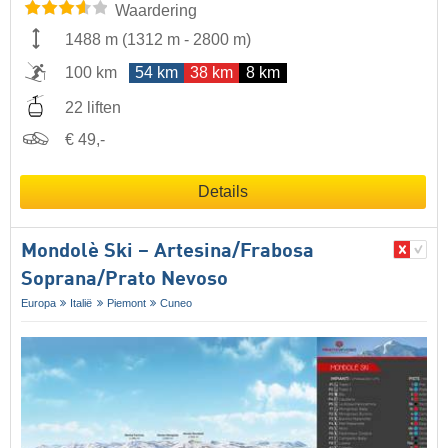
Waardering
1488 m
(
1312 m
-
2800 m
)
100 km
54 km
38 km
8 km
22 liften
€ 49,-
Details
Mondolè Ski – Artesina/​Frabosa
Soprana/​Prato Nevoso
Europa
Italië
Piemont
Cuneo