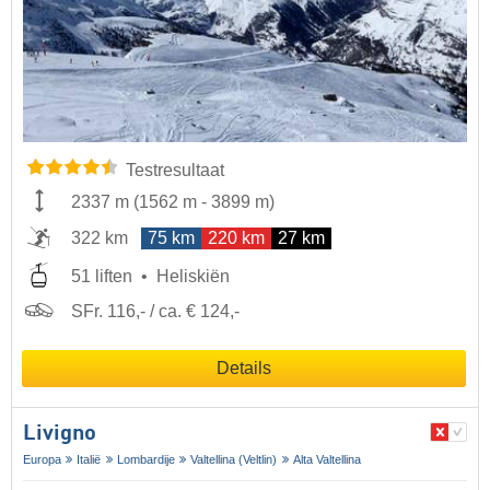
Testresultaat
2337 m
(
1562 m
-
3899 m
)
322 km
75 km
220 km
27 km
51 liften
Heliskiën
SFr. 116,- / ca. € 124,-
Details
Livigno
Europa
Italië
Lombardije
Valtellina (Veltlin)
Alta Valtellina