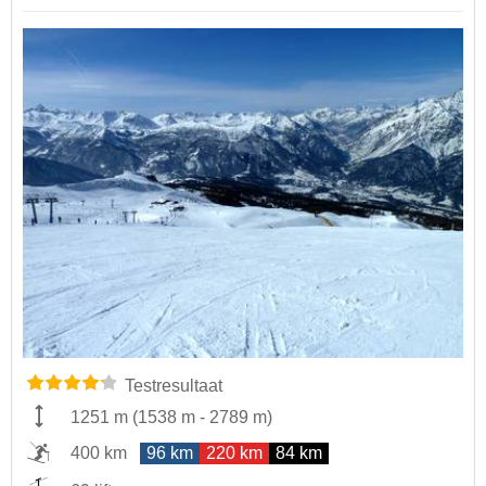
Testresultaat
1251 m
(
1538 m
-
2789 m
)
400 km
96 km
220 km
84 km