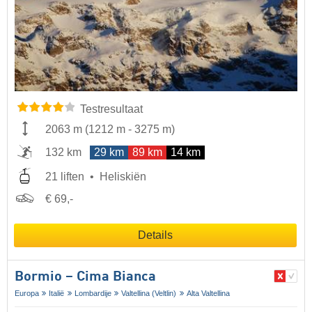
Testresultaat
2063 m
(
1212 m
-
3275 m
)
132 km
29 km
89 km
14 km
21 liften
Heliskiën
€ 69,-
Details
Bormio – Cima Bianca
Europa
Italië
Lombardije
Valtellina (Veltlin)
Alta Valtellina