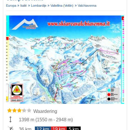
Europa
Italië
Lombardije
Valtellina (Veltlin)
Valchiavenna
Waardering
1398 m
(
1550 m
-
2948 m
)
36 km
12 km
19 km
5 km