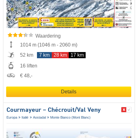
Waardering
1014 m
(
1046 m
-
2060 m
)
52 km
7 km
28 km
17 km
16 liften
€ 48,-
Details
Courmayeur – Chécrouit/​Val Veny
Europa
Italië
Aostadal
Monte Bianco (Mont Blanc)