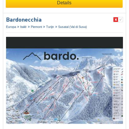
Details
Bardonecchia
Europa
Italië
Piemont
Turijn
Susatal (Val di Susa)