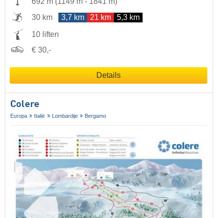
692 m
(
1149 m
-
1841 m
)
30 km
3,7 km
21 km
5,3 km
10 liften
€ 30,-
Details
Colere
Europa
Italië
Lombardije
Bergamo