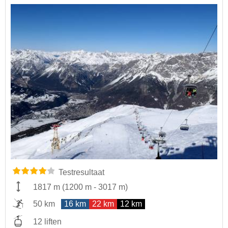
Testresultaat
1817 m
(
1200 m
-
3017 m
)
50 km
16 km
22 km
12 km
12 liften