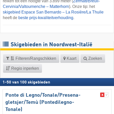
reiken tot een hoogte van 3.899 meter (
Zermatt/​Breuil-
Cervinia/​Valtournenche – Matterhorn
). Onze tip: het
skigebied Espace San Bernardo – La Rosière/​La Thuile
heeft de
beste prijs-kwaliteitverhouding
.
Skigebieden in Noordwest-Italië
Filteren/Rangschikken
Kaart
Zoeken
Regio inperken
1
-
50
van
100
skigebieden
Ponte di Legno/​​Tonale/​​Presena-
gletsjer/​​Temù (Pontedilegno-
Tonale)