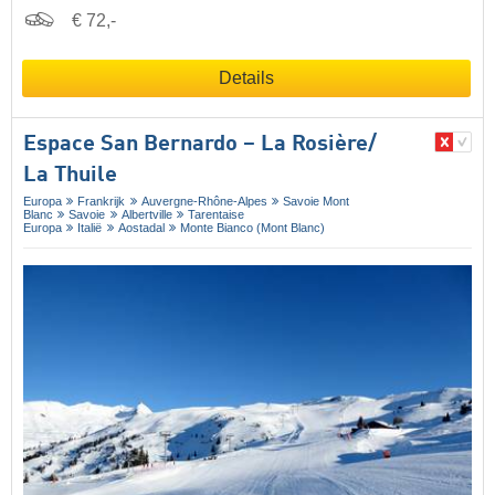
€ 72,-
Details
Espace San Bernardo – La Rosière/​
La Thuile
Europa
Frankrijk
Auvergne-Rhône-Alpes
Savoie Mont
Blanc
Savoie
Albertville
Tarentaise
Europa
Italië
Aostadal
Monte Bianco (Mont Blanc)