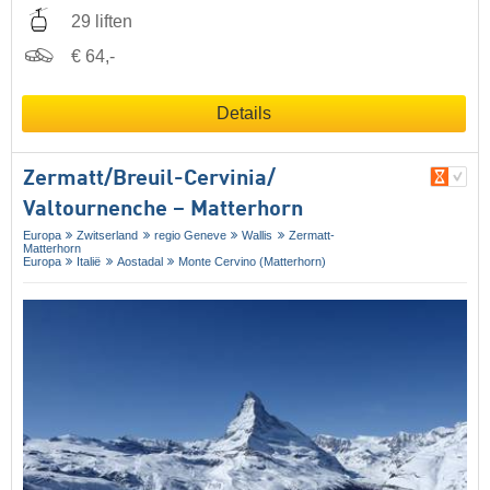
29 liften
€ 64,-
Details
Zermatt/​Breuil-Cervinia/​
Valtournenche – Matterhorn
Europa
Zwitserland
regio Geneve
Wallis
Zermatt-
Matterhorn
Europa
Italië
Aostadal
Monte Cervino (Matterhorn)