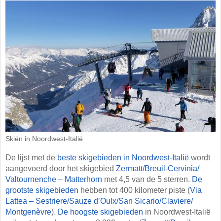
Skiën in Noordwest-Italië
De lijst met de
beste skigebieden in Noordwest-Italië
wordt
aangevoerd door het skigebied
Zermatt/​Breuil-Cervinia/​
Valtournenche – Matterhorn
met 4,5 van de 5 sterren.
De
grootste skigebieden
hebben tot 400 kilometer piste (
Via
Lattea – Sestriere/​Sauze d’Oulx/​San Sicario/​Claviere/​
Montgenèvre
).
De hoogste skigebieden
in Noordwest-Italië