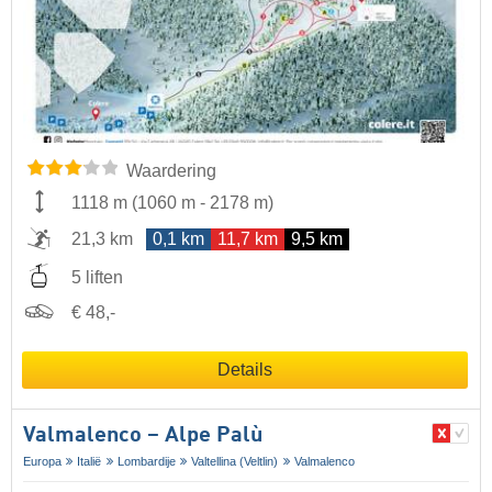
Waardering
1118 m
(
1060 m
-
2178 m
)
21,3 km
0,1 km
11,7 km
9,5 km
5 liften
€ 48,-
Details
Valmalenco – Alpe Palù
Europa
Italië
Lombardije
Valtellina (Veltlin)
Valmalenco