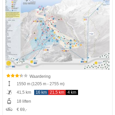
Waardering
1550 m
(
1205 m
-
2755 m
)
41,5 km
16 km
21,5 km
4 km
18 liften
€ 69,-