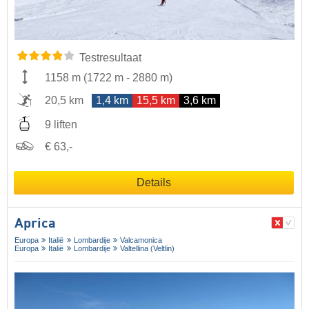
Testresultaat
1158 m
(
1722 m
-
2880 m
)
20,5 km
1,4 km
15,5 km
3,6 km
9 liften
€ 63,-
Details
Aprica
Europa
Italië
Lombardije
Valcamonica
Europa
Italië
Lombardije
Valtellina (Veltlin)