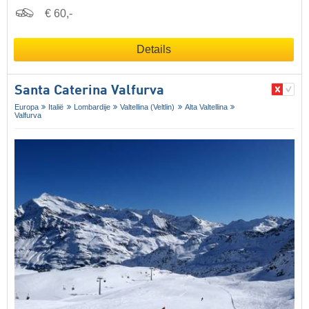
€ 60,-
Details
Santa Caterina Valfurva
Europa
Italië
Lombardije
Valtellina (Veltlin)
Alta Valtellina
Valfurva