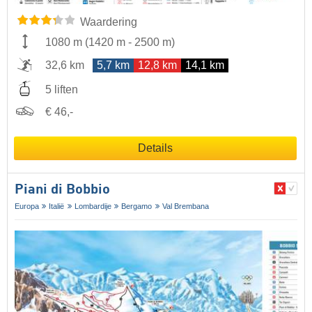
Waardering
1080 m
(
1420 m
-
2500 m
)
32,6 km
5,7 km
12,8 km
14,1 km
5 liften
€ 46,-
Details
Piani di Bobbio
Europa
Italië
Lombardije
Bergamo
Val Brembana