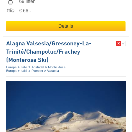
69 liften
€ 66,-
Details
Alagna Valsesia/​Gressoney-La-
Trinité/​Champoluc/​Frachey
(Monterosa Ski)
Europa
Italië
Aostadal
Monte Rosa
Europa
Italië
Piemont
Valsesia