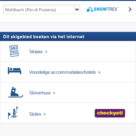
Skireizen
z
incl.
zoeken
skipas
Dit skigebied boeken via het internet
Skipas
Voordelige accommodaties/hotels
Skiverhuur
Skiles