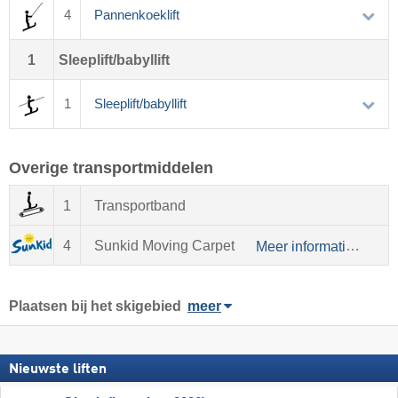
4
Pannenkoeklift
1
Sleeplift/babyllift
1
Sleeplift/babyllift
Overige transportmiddelen
1
Transportband
4
Sunkid Moving Carpet
Meer informatie over Sunkid
Plaatsen bij het skigebied
meer
Nieuwste liften