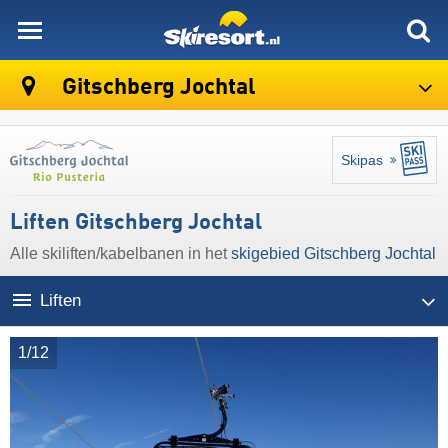
skiresort
Gitschberg Jochtal
Skipas
Liften Gitschberg Jochtal
Alle skiliften/kabelbanen in het
skigebied Gitschberg Jochtal
Liften
1/12