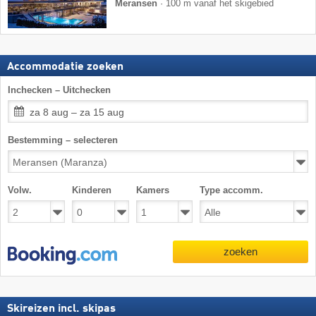
Meransen
·
100 m vanaf het skigebied
Accommodatie zoeken
Inchecken – Uitchecken
za 8 aug – za 15 aug
Bestemming – selecteren
Volw.
Kinderen
Kamers
Type accomm.
zoeken
Skireizen incl. skipas