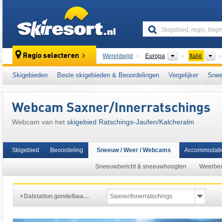
skiresort
Continenten
L
Regio selecteren
Wereldwijd
Europa
Italië
Dit skigebied ligt ook in:
Südtirol Skiarena
,
S
Skigebieden
Beste skigebieden & Beoordelingen
Vergelijker
Snee
centrale deel van de oostelijke Alpen
,
Zuid-
Webcam Saxner/Innerratschings
Webcam van het
skigebied Ratschings-Jaufen/​Kalcheralm
Skigebied
Beoordeling
Sneeuw / Weer / Webcams
Accommodati
Sneeuwbericht & sneeuwhoogten
Weerber
Dalstation gondelbaa…