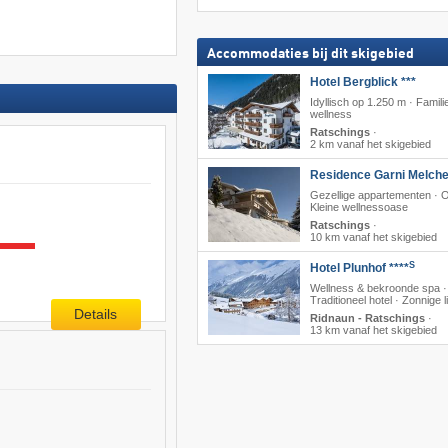
Accommodaties bij dit skigebied
Hotel Bergblick ***
Idyllisch op 1.250 m · Famili
wellness
Ratschings
·
2 km vanaf het skigebied
Residence Garni Melche
Gezellige appartementen · On
Kleine wellnessoase
Ratschings
·
10 km vanaf het skigebied
S
Hotel Plunhof ****
Wellness & bekroonde spa ·
Traditioneel hotel · Zonnige l
Details
Ridnaun - Ratschings
·
13 km vanaf het skigebied