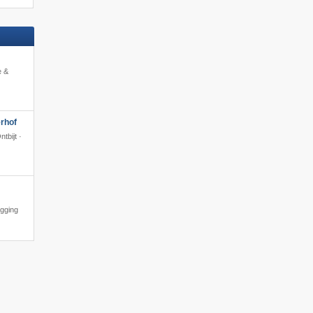
e &
rhof
tbijt ·
igging