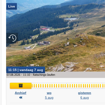
Live
11:15 | vandaag 7 aug
Archief
Archief
wo
gisteren
Archief
5 aug
6 aug