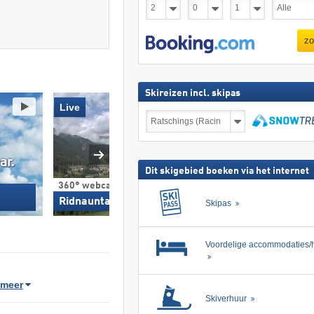
zo
Skireizen incl. skipas
Live
Skireizen
incl.
skipas
zoeken
Dit skigebied boeken via het internet
Webcam
360° webcam
Bergstation gondelb
Ridnauntal
Skipas
Jaufen (1.838 m)
Voordelige accommodaties/h
meer
Skiverhuur