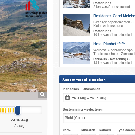
Ratschings
·
2 km vanaf het skigebied
Residence Garni Melche
Gezellige appartementen · On
Kleine wellnessoase
Ratschings
·
10 km vanaf het skigebied
S
Hotel Plunhof ****
Wellness & bekroonde spa ·
Traditioneel hotel · Zonnige l
Ridnaun - Ratschings
·
13 km vanaf het skigebied
Accommodatie zoeken
Inchecken – Uitchecken
za 8 aug – za 15 aug
Bestemming – selecteren
vandaag
7 aug
Volw.
Kinderen
Kamers
Type acco