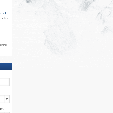
rhof
tbijt ·
igging
mm.