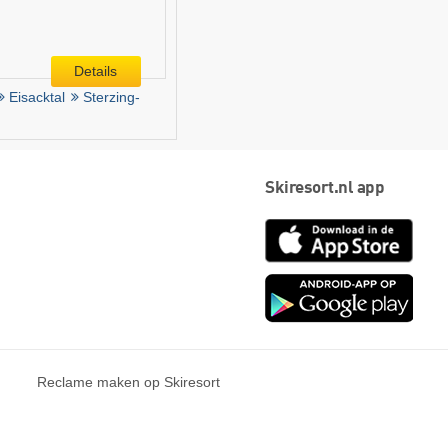
Details
Eisacktal
Sterzing-
Skiresort.nl app
App
Store
Goog
play
Reclame maken op Skiresort