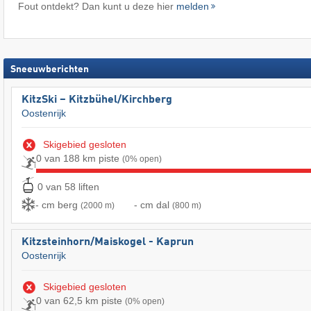
Fout ontdekt? Dan kunt u deze hier
melden
Sneeuwberichten
KitzSki – Kitzbühel/​Kirchberg
Oostenrijk
Skigebied gesloten
0 van 188 km piste
(0% open)
0 van 58 liften
- cm berg
- cm dal
(2000 m)
(800 m)
Kitzsteinhorn/​Maiskogel - Kaprun
Oostenrijk
Skigebied gesloten
0 van 62,5 km piste
(0% open)