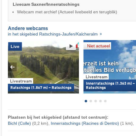
Livecam Saxner/Innerratschings
Webcam met archief (Actueel livebeeld en terugblik)
Andere webcams
in het skigebied Ratschings-Jaufen/Kalcheralm
Niet actueel
Live
Livestream
Livestream
Innerratschings (1.363 m) –
Ratschings (1.867 m) – Ratschings
Ratschings
Plaatsen bij het skigebied (afstand tot centrum):
Bichl (Colle)
(0,2 km),
Innerratschings (Racines di Dentro)
(1 km),