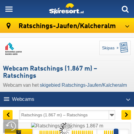
skiresort
Ratschings-Jaufen/​Kalcheralm
Skipas
Webcam Ratschings (1.867 m) –
Ratschings
Webcam van het
skigebied Ratschings-Jaufen/​Kalcheralm
Webcams
14:26 | vandaag 7 aug
Live
Archief