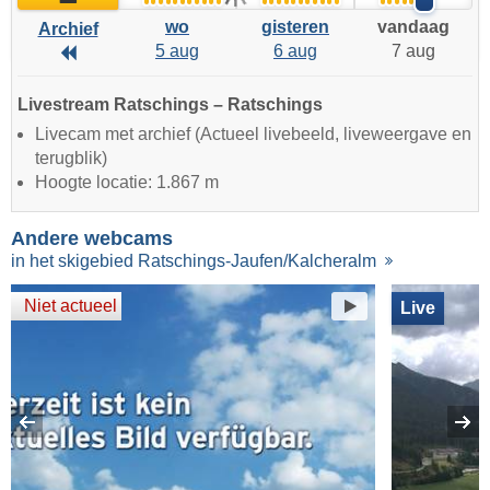
wo
gisteren
vandaag
Archief
5 aug
6 aug
7 aug
Archief
Livestream Ratschings – Ratschings
Livecam met archief (Actueel livebeeld, liveweergave en
terugblik)
Hoogte locatie: 1.867 m
Andere webcams
in het skigebied Ratschings-Jaufen/Kalcheralm
Niet actueel
Live