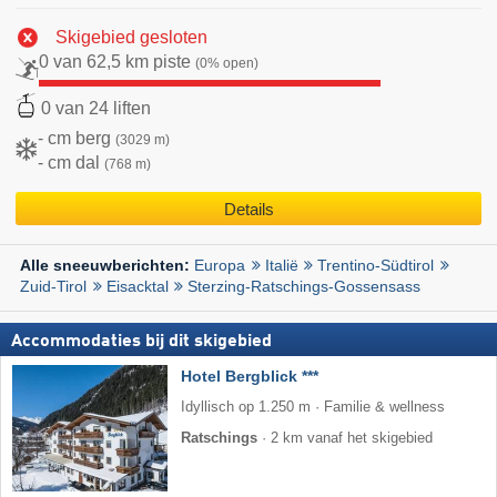
Skigebied gesloten
0 van 62,5 km piste
(0% open)
0 van 24 liften
- cm berg
(3029 m)
- cm dal
(768 m)
Details
Europa
Italië
Trentino-Südtirol
Alle sneeuwberichten:
Zuid-Tirol
Eisacktal
Sterzing-Ratschings-Gossensass
Accommodaties bij dit skigebied
Hotel Bergblick ***
Idyllisch op 1.250 m · Familie & wellness
Ratschings
·
2 km vanaf het skigebied