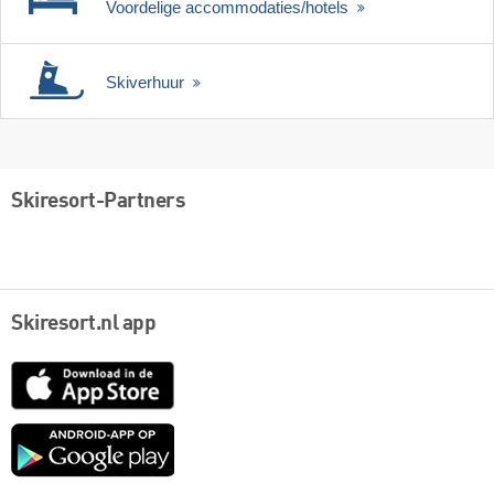
Voordelige accommodaties/hotels
Skiverhuur
Skiresort-Partners
Skiresort.nl app
App
Store
Google
play