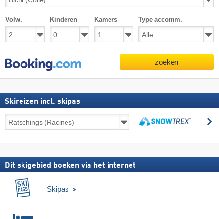
Volw.
Kinderen
Kamers
Type accomm.
zoeken
Skireizen incl. skipas
Skireizen
z
incl.
zoeken
skipas
Dit skigebied boeken via het internet
Skipas