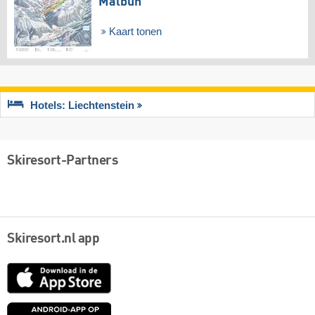
Malbun
Kaart tonen
Hotels: Liechtenstein
Skiresort-Partners
Skiresort.nl app
App
Store
Google