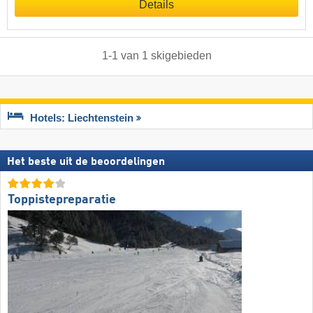
Details
1
-
1
van
1
skigebieden
Hotels: Liechtenstein
Het beste uit de beoordelingen
Toppistepreparatie