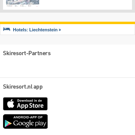
Hotels: Liechtenstein
Skiresort-Partners
Skiresort.nl app
App
Store
Google
play