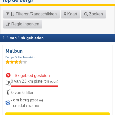
(op de berg)
Filteren/Rangschikken
Kaart
Zoeken
Regio inperken
1
-
1
van
1
skigebieden
Malbun
Europa
Liechtenstein
Skigebied gesloten
0 van 23 km piste
(0% open)
0 van 6 liften
- cm berg
(2000 m)
- cm dal
(1600 m)