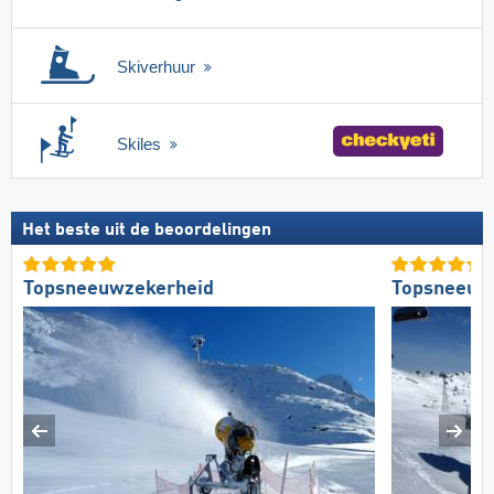
Skiverhuur
Skiles
Het beste uit de beoordelingen
Topsneeuwzekerheid
Topsneeuw