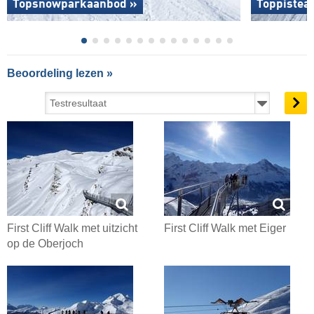
Topsnowparkaanbod »
Toppistea
Beoordeling lezen »
First Cliff Walk met uitzicht
First Cliff Walk met Eiger
op de Oberjoch