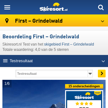
skiresort
First – Grindelwald
Beoordeling First – Grindelwald
Skiresort.nl Test van het
skigebied First – Grindelwald
Totale waardering: 4,0 van de 5 sterren
Testresultaat
1/6
15 onderscheidingen