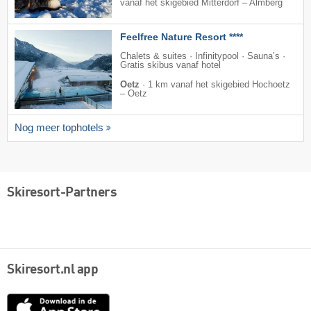
vanaf het skigebied Mitterdorf – Almberg
Feelfree Nature Resort ****
Chalets & suites · Infinitypool · Sauna’s ·
Gratis skibus vanaf hotel
Oetz
·
1 km vanaf het skigebied Hochoetz
– Oetz
Nog meer tophotels
Skiresort-Partners
Skiresort.nl app
App