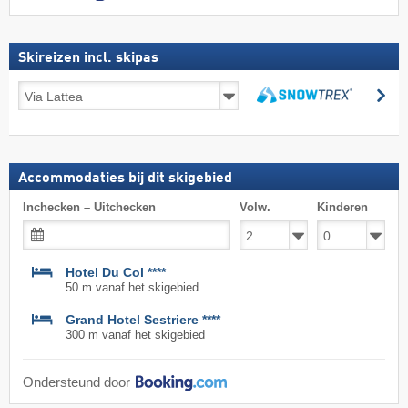
Skireizen incl. skipas
Skireizen
zo
incl.
zoeken
skipas
Accommodaties bij dit skigebied
Inchecken – Uitchecken
Volw.
Kinderen
Hotel Du Col ****
50 m vanaf het skigebied
Grand Hotel Sestriere ****
300 m vanaf het skigebied
Ondersteund door