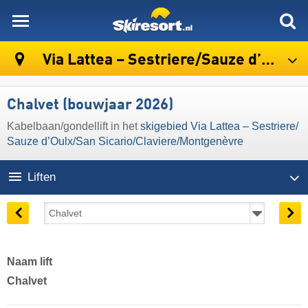
skiresort
Via Lattea – Sestriere/​Sauze d’Oulx/​San Sicario/​Claviere/​Montgenèvre
Chalvet (bouwjaar 2026)
Kabelbaan/gondellift in het
skigebied Via Lattea – Sestriere/​
Sauze d’Oulx/​San Sicario/​Claviere/​Montgenèvre
Liften
Naam lift
Chalvet