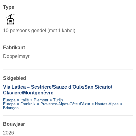
Type
10-persoons gondel (met 1 kabel)
Fabrikant
Doppelmayr
Skigebied
Via Lattea – Sestriere/​Sauze d’Oulx/​San Sicario/​
Claviere/​Montgenèvre
Europa
Italië
Piemont
Turijn
Europa
Frankrijk
Provence-Alpes-Côte d’Azur
Hautes-Alpes
Briançon
Bouwjaar
2026