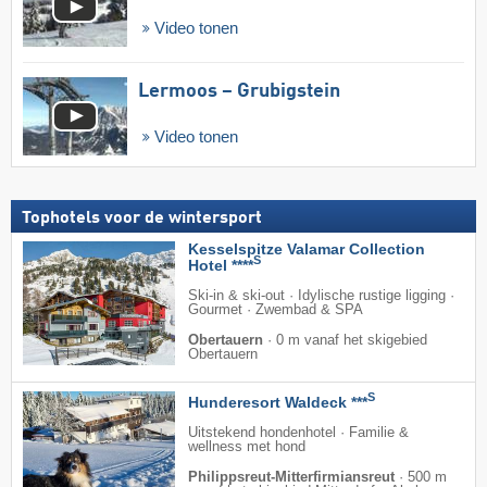
Video tonen
Lermoos – Grubigstein
Video tonen
Tophotels voor de wintersport
Kesselspitze Valamar Collection
S
Hotel ****
Ski-in & ski-out · Idylische rustige ligging ·
Gourmet · Zwembad & SPA
Obertauern
·
0 m vanaf het skigebied
Obertauern
S
Hunderesort Waldeck ***
Uitstekend hondenhotel · Familie &
wellness met hond
Philippsreut-Mitterfirmiansreut
·
500 m