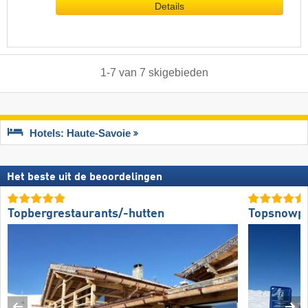
Details
1
-
7
van
7
skigebieden
Hotels: Haute-Savoie
Het beste uit de beoordelingen
Topbergrestaurants/-hutten
Topsnowp