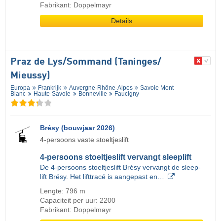
Fabrikant: Doppelmayr
Details
Praz de Lys/​Sommand (Taninges/​
Mieussy)
Europa
Frankrijk
Auvergne-Rhône-Alpes
Savoie Mont
Blanc
Haute-Savoie
Bonneville
Faucigny
Brésy (bouwjaar 2026)
4-persoons vaste stoeltjeslift
4-persoons stoeltjeslift vervangt sleeplift
De 4-persoons stoeltjeslift Brésy vervangt de sleep-
lift Brésy. Het lifttracé is aangepast en…
Lengte: 796 m
Capaciteit per uur: 2200
Fabrikant: Doppelmayr