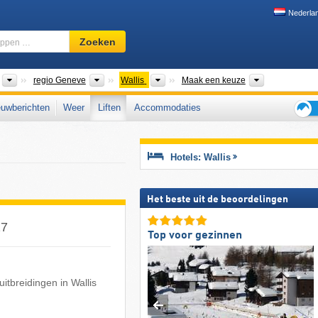
Nederla
Skigebied,
Zoeken
regio,
begrippen
…
Landen
Macroregio's
Kantons
Dalen, Bergk
regio Geneve
Wallis
Maak een keuze
uwberichten
Weer
Liften
Accommodaties
Tips
voor
de
Hotels: Wallis
skiva
Het beste uit de beoordelingen
27
Top voor gezinnen
uitbreidingen in Wallis