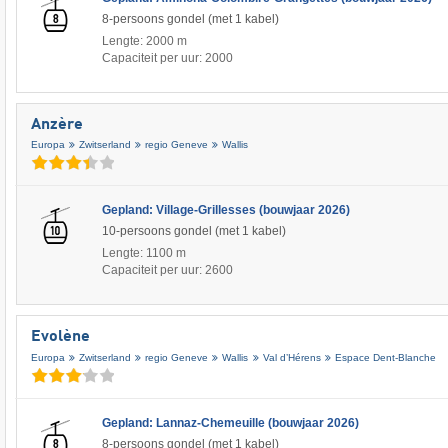
8-persoons gondel (met 1 kabel)
Lengte: 2000 m
Capaciteit per uur: 2000
Anzère
Europa
Zwitserland
regio Geneve
Wallis
Gepland: Village-Grillesses (bouwjaar 2026)
10-persoons gondel (met 1 kabel)
Lengte: 1100 m
Capaciteit per uur: 2600
Evolène
Europa
Zwitserland
regio Geneve
Wallis
Val d’Hérens
Espace Dent-Blanche
Gepland: Lannaz-Chemeuille (bouwjaar 2026)
8-persoons gondel (met 1 kabel)