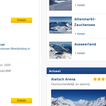
tonen
Altenmarkt-
Details
Zauchensee
tonen
rat
Ausseerland
nieuwe liftverbinding in
tonen
uur: 1600
holet BMF
Actueel
Aletsch Arena
Gezinsvriendelijk en autovrij
Details