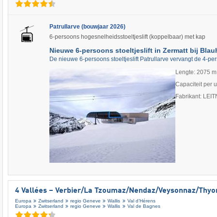
Patrullarve (bouwjaar 2026)
6-persoons hogesnelheidsstoeltjeslift (koppelbaar) met kap
Nieuwe 6-persoons stoeltjeslift in Zermatt bij Blau
De nieuwe 6-persoons stoeltjeslift Patrullarve vervangt de 4-per
Lengte: 2075 m
Capaciteit per 
Fabrikant: LEI
4 Vallées – Verbier/​La Tzoumaz/​Nendaz/​Veysonnaz/​Thyo
Europa
Zwitserland
regio Geneve
Wallis
Val d’Hérens
Europa
Zwitserland
regio Geneve
Wallis
Val de Bagnes