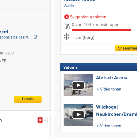
Wallis
Skigebied gesloten
0 van 104 km piste open
herd
- cm (berg)
soons stoeltjeslift…
Sneeuwber
uur: 3200
TNER
Video's
Aletsch Arena
Video tonen
Details
Wildkogel –
Neukirchen/​Bram
n
Video tonen