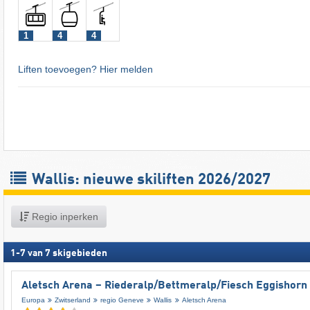
1
4
4
Liften toevoegen? Hier melden
Wallis: nieuwe skiliften 2026/2027
Regio inperken
1
-
7
van
7
skigebieden
Aletsch Arena – Riederalp/​Bettmeralp/​Fiesch Eggishorn
Europa
Zwitserland
regio Geneve
Wallis
Aletsch Arena