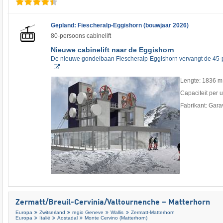
Gepland: Fiescheralp-Eggishorn (bouwjaar 2026)
80-persoons cabinelift
Nieuwe cabinelift naar de Eggishorn
De nieuwe gondelbaan Fiescheralp-Eggishorn vervangt de 4
Lengte: 1836 m
Capaciteit per 
Fabrikant: Gara
Zermatt/​Breuil-Cervinia/​Valtournenche – Matterhorn
Europa
Zwitserland
regio Geneve
Wallis
Zermatt-Matterhorn
Europa
Italië
Aostadal
Monte Cervino (Matterhorn)