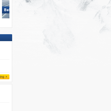
Bellwald
Bellwald
ling
d