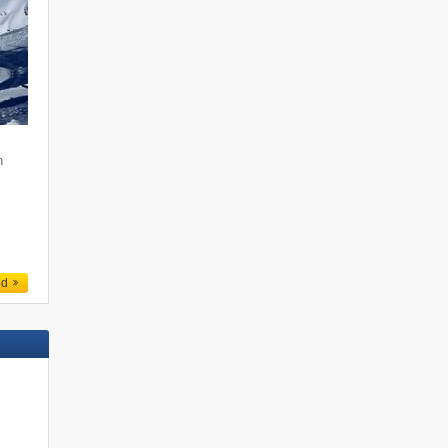
n
e
h
ed