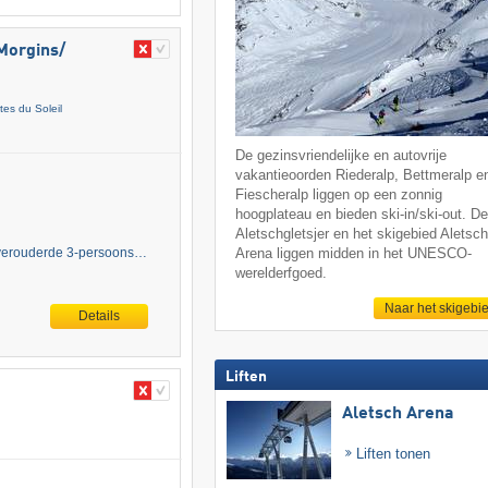
Morgins/​
tes du Soleil
De gezinsvriendelijke en autovrije
vakantieoorden Riederalp, Bettmeralp e
Fiescheralp liggen op een zonnig
hoogplateau en bieden ski-in/ski-out. D
Aletschgletsjer en het skigebied Aletsc
e verouderde 3-persoons…
Arena liggen midden in het UNESCO-
werelderfgoed.
Naar het skigebi
Details
Liften
Aletsch Arena
Liften tonen