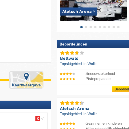
Aletsch Arena
Beoordelingen
Bellwald
Topskigebied
in Wallis
Sneeuwzekerheid
Pistepreparatie
Kaartweergave
Beoorde
Aletsch Arena
Topskigebied
in Wallis
Gezinnen en kinderen
Milieuvriendelijk skigebie