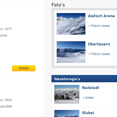
Foto's
Aletsch Arena
Foto's tonen
uur: 1675
venta
Obertauern
Foto's tonen
Details
Vakantieregio's
Radstadt
tonen
uur: 2600
holet BMF
Stubai