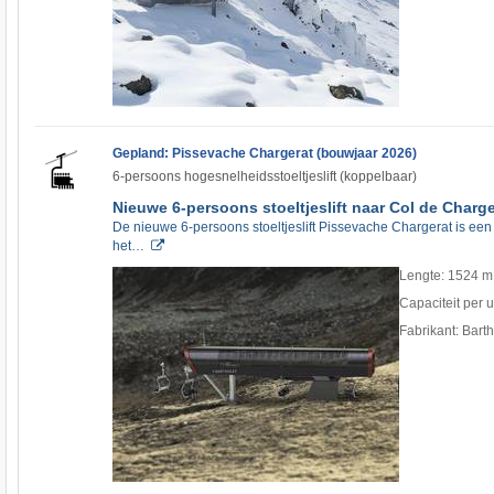
Gepland: Pissevache Chargerat (bouwjaar 2026)
6-persoons hogesnelheidsstoeltjeslift (koppelbaar)
Nieuwe 6-persoons stoeltjeslift naar Col de Charge
De nieuwe 6-persoons stoeltjeslift Pissevache Chargerat is een 
het…
Lengte: 1524 m
Capaciteit per 
Fabrikant: Bart