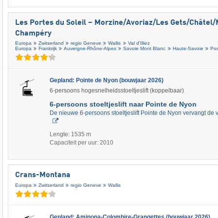
Les Portes du Soleil – Morzine/​Avoriaz/​Les Gets/​Châtel/​
Champéry
Europa
Zwitserland
regio Geneve
Wallis
Val d’Illiez
Europa
Frankrijk
Auvergne-Rhône-Alpes
Savoie Mont Blanc
Haute-Savoie
Por
Gepland: Pointe de Nyon (bouwjaar 2026)
6-persoons hogesnelheidsstoeltjeslift (koppelbaar)
6-persoons stoeltjeslift naar Pointe de Nyon
De nieuwe 6-persoons stoeltjeslift Pointe de Nyon vervangt d
Lengte: 1535 m
Capaciteit per uur: 2010
Crans-Montana
Europa
Zwitserland
regio Geneve
Wallis
Gepland: Aminona-Colombire-Grangettes (bouwjaar 2026)