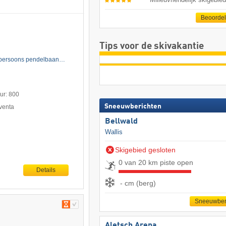
Beoorde
Tips voor de skivakantie
5-persoons pendelbaan…
uur: 800
Sneeuwberichten
venta
Bellwald
Wallis
Skigebied gesloten
0 van 20 km piste open
Details
- cm (berg)
Sneeuwber
Aletsch Arena