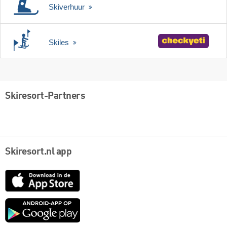
Skiverhuur
Skiles
Skiresort-Partners
Skiresort.nl app
App
Store
Google
play