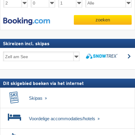
zoeken
Skireizen incl. skipas
Skireizen
z
incl.
zoeken
skipas
Dit skigebied boeken via het internet
Skipas
Voordelige accommodaties/hotels