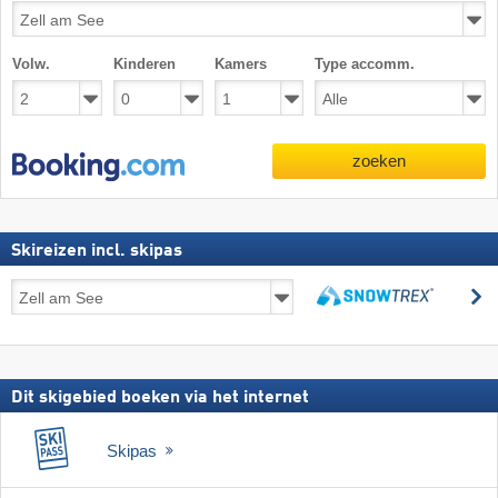
Volw.
Kinderen
Kamers
Type accomm.
zoeken
Skireizen incl. skipas
Skireizen
z
incl.
zoeken
skipas
Dit skigebied boeken via het internet
Skipas