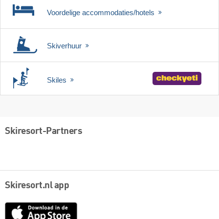
Voordelige accommodaties/hotels
Skiverhuur
Skiles
Skiresort-Partners
Skiresort.nl app
App
Store