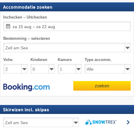
Accommodatie zoeken
Inchecken – Uitchecken
za 15 aug – za 22 aug
Bestemming – selecteren
Volw.
Kinderen
Kamers
Type accomm.
zoeken
Skireizen incl. skipas
Skireizen
z
incl.
zoeken
skipas