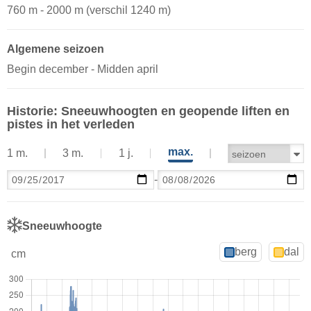
760 m - 2000 m (verschil 1240 m)
Algemene seizoen
Begin december - Midden april
Historie: Sneeuwhoogten en geopende liften en
pistes in het verleden
max.
1 m.
3 m.
1 j.
-
Sneeuwhoogte
berg
dal
cm