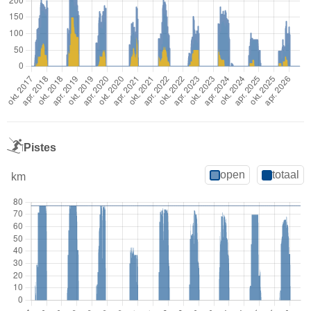
Pistes
open
totaal
km