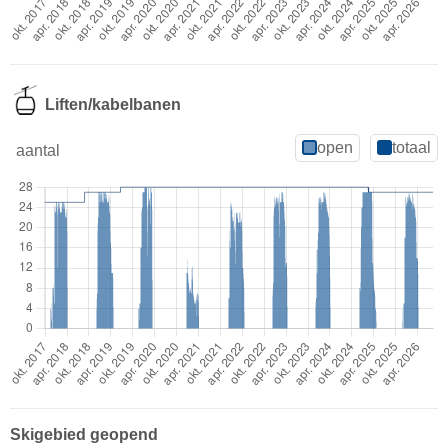
Liften/kabelbanen
open
totaal
aantal
Skigebied geopend