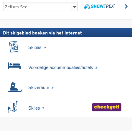
Skireizen
z
incl.
zoeken
skipas
Dit skigebied boeken via het internet
Skipas
Voordelige accommodaties/hotels
Skiverhuur
Skiles