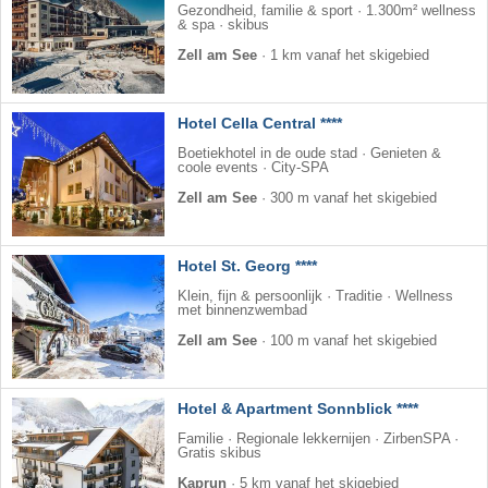
Gezondheid, familie & sport · 1.300m² wellness
& spa · skibus
Zell am See
·
1 km vanaf het skigebied
Hotel Cella Central ****
Boetiekhotel in de oude stad · Genieten &
coole events · City-SPA
Zell am See
·
300 m vanaf het skigebied
Hotel St. Georg ****
Klein, fijn & persoonlijk · Traditie · Wellness
met binnenzwembad
Zell am See
·
100 m vanaf het skigebied
Hotel & Apartment Sonnblick ****
Familie · Regionale lekkernijen · ZirbenSPA ·
Gratis skibus
Kaprun
·
5 km vanaf het skigebied