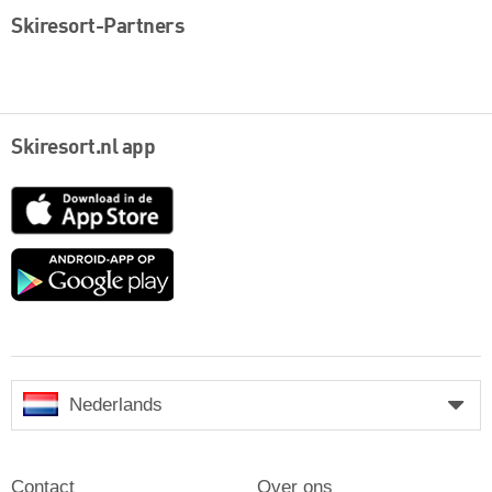
Skiresort-Partners
Skiresort.nl app
App
Store
Google
play
Nederlands
Contact
Over ons