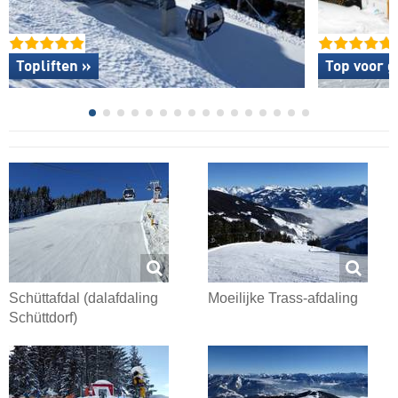
Topliften »
Top voor g
Schüttafdal (dalafdaling
Moeilijke Trass-afdaling
Schüttdorf)