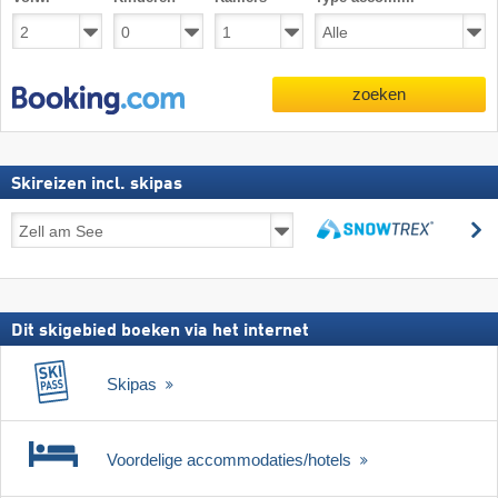
zoeken
Skireizen incl. skipas
Skireizen
z
incl.
zoeken
skipas
Dit skigebied boeken via het internet
Skipas
Voordelige accommodaties/hotels