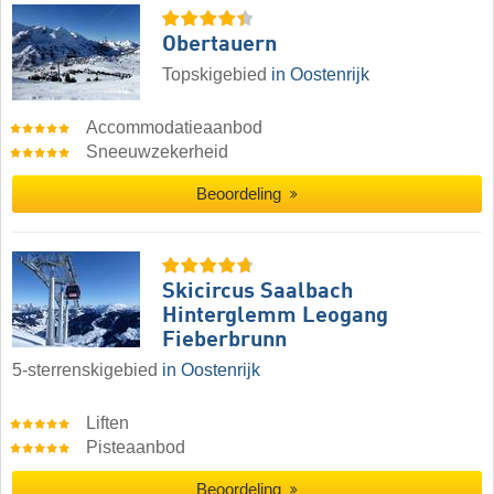
Obertauern
Topskigebied
in Oostenrijk
Accommodatieaanbod
Sneeuwzekerheid
Beoordeling
Skicircus Saalbach
Hinterglemm Leogang
Fieberbrunn
5-sterrenskigebied
in Oostenrijk
Liften
Pisteaanbod
Beoordeling