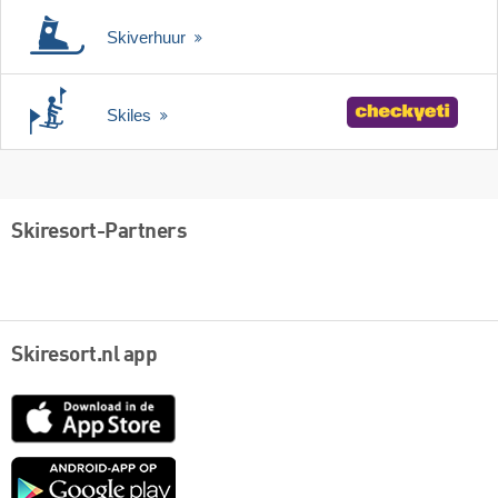
Skiverhuur
Skiles
Skiresort-Partners
Skiresort.nl app
App
Store
Google
play