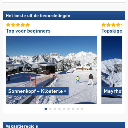
Het beste uit de beoordelingen
Top voor beginners
Topskigebi
Sonnenkopf – Klösterle
Mayrhofen
Vakantieregio's