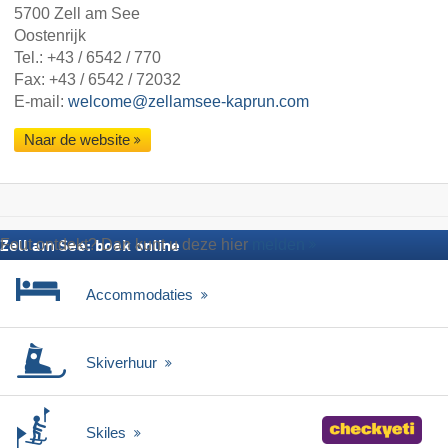
5700 Zell am See
Oostenrijk
Tel.:
+43 / 6542 / 770
Fax: +43 / 6542 / 72032
E-mail:
welcome@zellamsee-kaprun.com
Naar de website
Fout ontdekt? Dan kunt u deze hier
melden
Zell am See: boek online
Accommodaties
Skiverhuur
Skiles