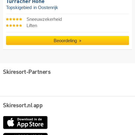
Turracher Höhe
Topskigebied
in Oostenrijk
Sneeuwzekerheid
Liften
Beoordeling
Skiresort-Partners
Skiresort.nl app
App
Store