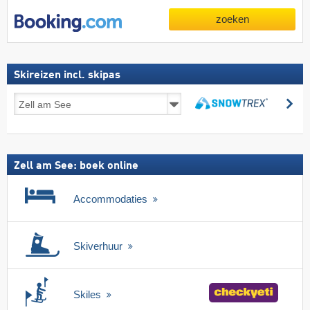
zoeken
Skireizen incl. skipas
Skireizen
zo
incl.
zoeken
skipas
Zell am See: boek online
Accommodaties
Skiverhuur
Skiles