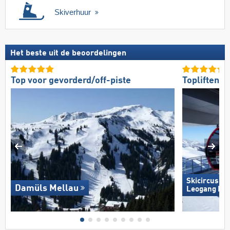
Skiverhuur
Het beste uit de beoordelingen
Top voor gevorderd/off-piste
Topliften
Skicircus S
Damüls Mellau
Leogang Fi