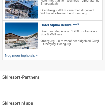
Hotel met traditie · Wellness · direct aan de
Smaragdbahn
Bramberg
·
200 m vanaf het skigebied
Wildkogel – Neukirchen/​Bramberg
S
Hotel Alpina deluxe ****
Direct aan de piste op 1.930 m · Familie ·
Spa & Wellness
Obergurgl
·
0 m vanaf het skigebied Gurgl
– Obergurgl-Hochgurgl
Nog meer tophotels
Skiresort-Partners
Skiresort.nl app