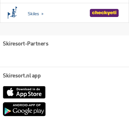
Skiles
Skiresort-Partners
Skiresort.nl app
App
Store
Google
play