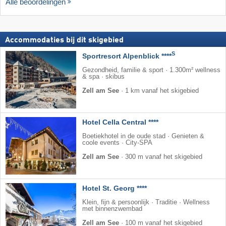
Alle beoordelingen
Accommodaties bij dit skigebied
S
Sportresort Alpenblick ****
Gezondheid, familie & sport · 1.300m² wellness
& spa · skibus
Zell am See
·
1 km vanaf het skigebied
Hotel Cella Central ****
Boetiekhotel in de oude stad · Genieten &
coole events · City-SPA
Zell am See
·
300 m vanaf het skigebied
Hotel St. Georg ****
Klein, fijn & persoonlijk · Traditie · Wellness
met binnenzwembad
Zell am See
·
100 m vanaf het skigebied