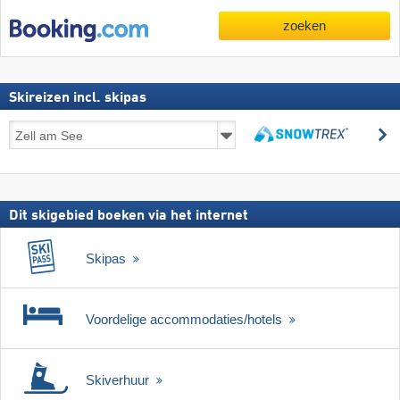
zoeken
Skireizen incl. skipas
Skireizen
z
incl.
zoeken
skipas
Dit skigebied boeken via het internet
Skipas
Voordelige accommodaties/hotels
Skiverhuur