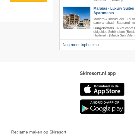
Maraias - Luxury Suites
Apartments
Modern & individueel · Zout
panoramabad · Saunaruimte
Burgeis/Mals
·
6 km vanaf 
skigebied Schöneben (Belpia
Haideralm (Malga San Valent
Nog meer tophotels
Skiresort.nl app
App
Store
Goog
play
Reclame maken op Skiresort