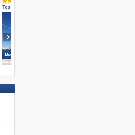
Topliften
Topskigebiedsgrootte
SkiWelt Wilder Kaiser-
Dorfgastein
Brixental