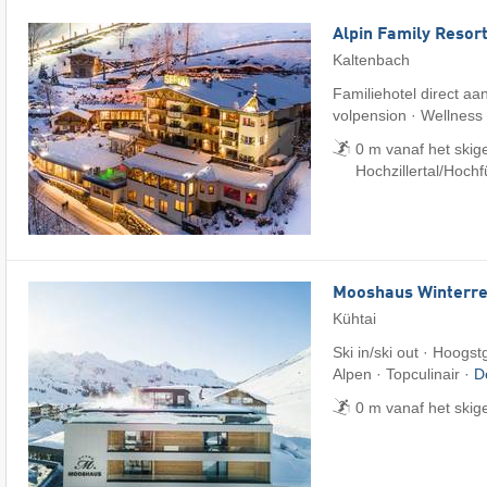
Alpin Family Resort
Kaltenbach
Familiehotel direct aan
volpension · Wellness
0 m vanaf het skig
Hochzillertal/​Hoch
Mooshaus Winterre
Kühtai
Ski in/ski out · Hoogs
Alpen · Topculinair ·
D
0 m vanaf het skig