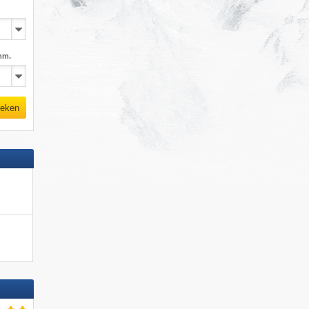
mm.
eken