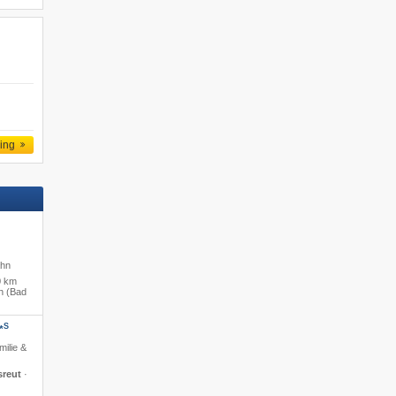
ling
ahn
0 km
h (Bad
S
*
milie &
sreut
·