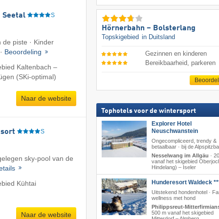
 Seetal
S
Hörnerbahn – Bolsterlang
Topskigebied
in Duitsland
 de piste · Kinder
 ·
Beoordeling
Gezinnen en kinderen
Bereikbaarheid, parkeren
ebied Kaltenbach –
fügen (SKi-optimal)
Beoorde
Naar de website
Tophotels voor de wintersport
Explorer Hotel
Neuschwanstein
sort
S
Ongecompliceerd, trendy &
betaalbaar · bij de Alpspitzb
Nesselwang im Allgäu
·
2
tgelegen sky-pool van de
vanaf het skigebied Oberjoc
etails
Hindelang) – Iseler
Hunderesort Waldeck **
ebied Kühtai
Uitstekend hondenhotel · Fa
wellness met hond
Philippsreut-Mitterfirmian
500 m vanaf het skigebied
Naar de website
Mitterdorf – Almberg