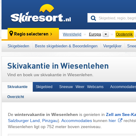
skiresort
Continenten
Regio selecteren
Wereldwijd
Europa
Oostenrijk
Deze plaats ligt ook in:
Salzburger Schiefer
Skigebieden
Beste skigebieden & Beoordelingen
Vergelijker
Snee
het westen van Oostenrijk
,
Oostenrijkse Alp
Skivakantie in Wiesenlehen
Vind en boek uw skivakantie in Wiesenlehen.
Skivakantie
Skigebied
Sneeuw Weer Webcams
Accommodatie
Overzicht
De
wintervakantie in Wiesenlehen
is genieten in
Zell am See-K
Salzburger Land
,
Pinzgau
).
Accommodaties
kunnen
hier
rechts
Wiesenlehen ligt op 752 meter boven zeeniveau.