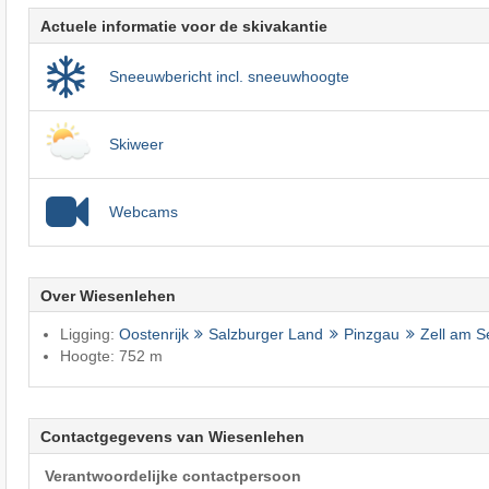
Actuele informatie voor de skivakantie
Sneeuwbericht incl. sneeuwhoogte
Skiweer
Webcams
Over Wiesenlehen
Ligging:
Oostenrijk
Salzburger Land
Pinzgau
Zell am 
Hoogte: 752 m
Contactgegevens van Wiesenlehen
Verantwoordelijke contactpersoon