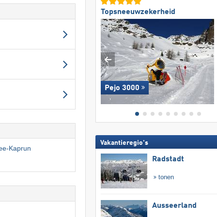
Topsneeuwzekerheid
Pejo 3000
Vakantieregio's
See-Kaprun
Radstadt
tonen
Ausseerland