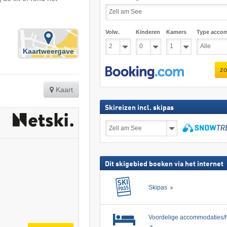
Volw.
Kinderen
Kamers
Type acco
Kaartweergave
zo
Kaart
Skireizen incl. skipas
Skireizen
incl.
skipas
zoeken
Dit skigebied boeken via het internet
Skipas
Voordelige accommodaties/h