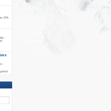
 ·
ity-SPA
itie ·
ad
blick
en ·
igebied