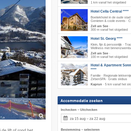
1 km vanaf het skigebied
Hotel Cella Central ****
Boetiekhotel in de oude stad
Genieten & coole events · C
Zell am See
·
300 m vanaf het skigebied
Hotel St. Georg ****
Klein, fijn & persoonlijk · Trad
Wellness met binnenzwemb
Zell am See
·
100 m vanaf het skigebied
Hotel & Apartment Sonn
****
Familie · Regionale lekkernij
ZirbenSPA · Gratis skibus
Kaprun
·
5 km vanaf het sk
Accommodatie zoeken
Inchecken – Uitchecken
za 15 aug – za 22 aug
Bestemming – selecteren
de lift of rond het