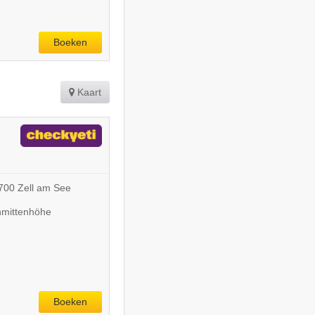
Boeken
Kaart
700 Zell am See
chmittenhöhe
Boeken