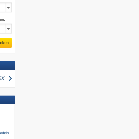
mm.
eken
zoeken
otels