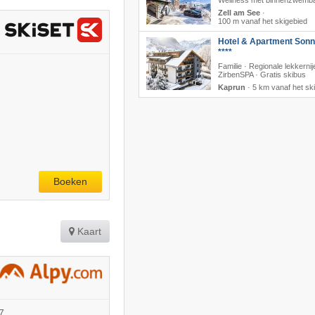
Wellness met binnenzwemb
Zell am See
·
100 m vanaf het skigebied
Hotel & Apartment Sonn
****
Familie · Regionale lekkernij
ZirbenSPA · Gratis skibus
Kaprun
·
5 km vanaf het sk
Boeken
Kaart
7