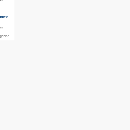
ad
blick
en ·
igebied