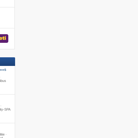
S
***
·
ibus
 ·
ity-SPA
itie ·