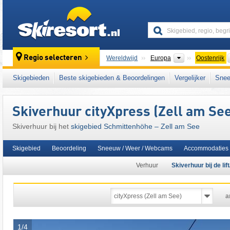
skiresort
Continenten
Regio selecteren
Wereldwijd
Europa
Oostenrijk
Dit skigebied ligt ook in:
Glemmtal
,
Alpin Ca
Skigebieden
Beste skigebieden & Beoordelingen
Vergelijker
Snee
centrale deel van de oostelijke Alpen
,
het we
West-Europa
,
Midden-Europa
,
Europese Un
Skiverhuur cityXpress (Zell am Se
Skiverhuur bij het
skigebied Schmittenhöhe – Zell am See
Skigebied
Beoordeling
Sneeuw / Weer / Webcams
Accommodaties
Verhuur
Skiverhuur bij de lif
a
1/4