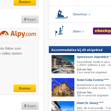
Boeken
Skiverhuur
Kaart
Skiles
ekte Nähe zum
Accommodaties bij dit skigebied
e valley station
Sportresort Alpenblick *
Gezondheid, familie & sport 
1.300m² wellness & spa · sk
Zell am See
·
1 km vanaf het skigebied
Hotel Cella Central ****
Boetiekhotel in de oude stad
Boeken
Genieten & coole events · C
Zell am See
·
300 m vanaf het skigebied
Hotel St. Georg ****
Kaart
Klein, fijn & persoonlijk · Trad