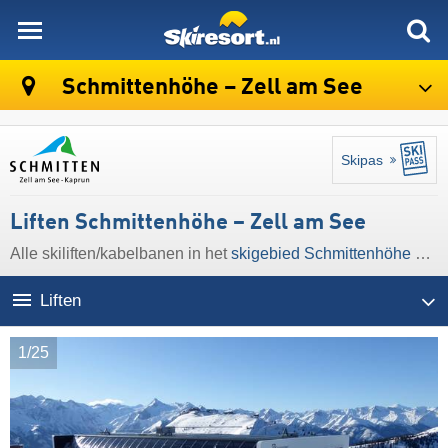
skiresort
Schmittenhöhe – Zell am See
Skipas
Liften Schmittenhöhe – Zell am See
Alle skiliften/kabelbanen in het
skigebied Schmittenhöhe – Zell am See
Liften
1/25