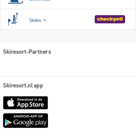
Skiles
Skiresort-Partners
Skiresort.nl app
App
Store
Google
play