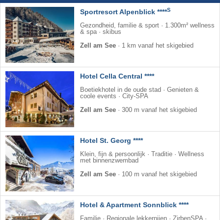
S
Sportresort Alpenblick ****
Gezondheid, familie & sport · 1.300m² wellness
& spa · skibus
Zell am See
·
1 km vanaf het skigebied
Hotel Cella Central ****
Boetiekhotel in de oude stad · Genieten &
coole events · City-SPA
Zell am See
·
300 m vanaf het skigebied
Hotel St. Georg ****
Klein, fijn & persoonlijk · Traditie · Wellness
met binnenzwembad
Zell am See
·
100 m vanaf het skigebied
Hotel & Apartment Sonnblick ****
Familie · Regionale lekkernijen · ZirbenSPA ·