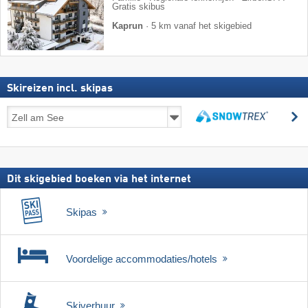
Gratis skibus
Kaprun
·
5 km vanaf het skigebied
Skireizen incl. skipas
Skireizen
z
incl.
zoeken
skipas
Dit skigebied boeken via het internet
Skipas
Voordelige accommodaties/hotels
Skiverhuur