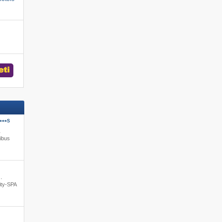
S
***
·
ibus
 ·
ity-SPA