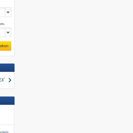
mm.
eken
zoeken
otels