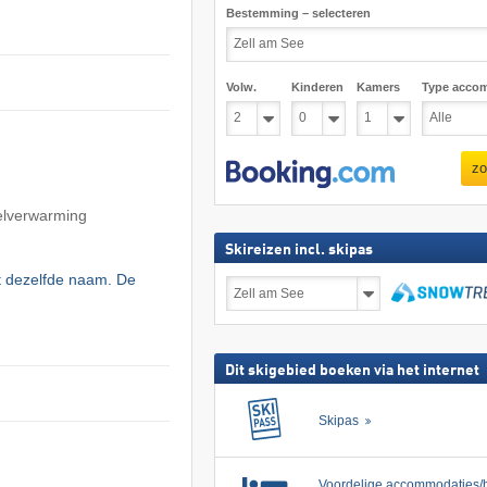
Bestemming – selecteren
Volw.
Kinderen
Kamers
Type acco
zo
oelverwarming
Skireizen incl. skipas
t dezelfde naam. De
Skireizen
incl.
skipas
zoeken
Dit skigebied boeken via het internet
Skipas
Voordelige accommodaties/h