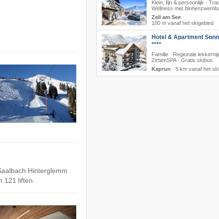
Klein, fijn & persoonlijk · Trad
Wellness met binnenzwemb
Zell am See
·
100 m vanaf het skigebied
Hotel & Apartment Sonn
****
Familie · Regionale lekkernij
ZirbenSPA · Gratis skibus
Kaprun
·
5 km vanaf het sk
 Saalbach Hinterglemm
 121 liften.