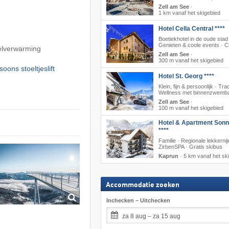
Zell am See
·
1 km vanaf het skigebied
Hotel Cella Central ****
Boetiekhotel in de oude stad
Genieten & coole events · C
oelverwarming
Zell am See
·
300 m vanaf het skigebied
ons stoeltjeslift
Hotel St. Georg ****
Klein, fijn & persoonlijk · Trad
Wellness met binnenzwemb
Zell am See
·
100 m vanaf het skigebied
Hotel & Apartment Sonn
****
Familie · Regionale lekkernij
ZirbenSPA · Gratis skibus
Kaprun
·
5 km vanaf het sk
Accommodatie zoeken
Inchecken – Uitchecken
za 8 aug – za 15 aug