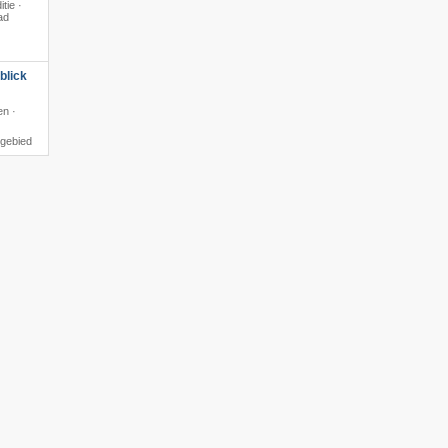
itie ·
ad
blick
en ·
igebied