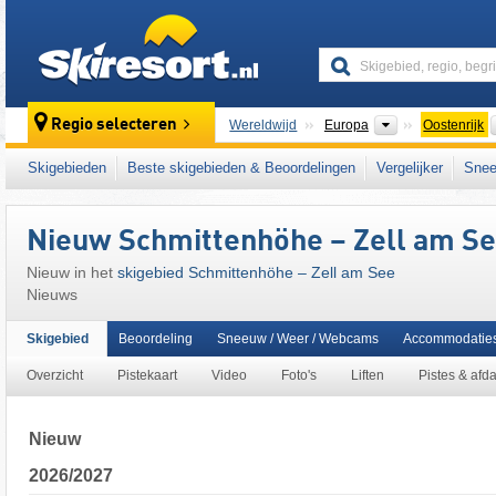
skiresort
Continenten
Regio selecteren
Wereldwijd
Europa
Oostenrijk
Dit skigebied ligt ook in:
Glemmtal
,
Alpin Ca
Skigebieden
Beste skigebieden & Beoordelingen
Vergelijker
Snee
centrale deel van de oostelijke Alpen
,
het we
West-Europa
,
Midden-Europa
,
Europese Un
Nieuw Schmittenhöhe – Zell am S
Nieuw in het
skigebied Schmittenhöhe – Zell am See
Nieuws
Skigebied
Beoordeling
Sneeuw / Weer / Webcams
Accommodatie
Overzicht
Pistekaart
Video
Foto's
Liften
Pistes & afd
Nieuw
2026/2027