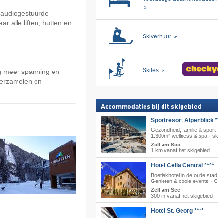
 audiogestuurde
ar alle liften, hutten en
Skiverhuur
Skiles
og meer spanning en
 verzamelen en
Accommodaties bij dit skigebied
Sportresort Alpenblick *
Gezondheid, familie & sport 
1.300m² wellness & spa · sk
Zell am See
·
1 km vanaf het skigebied
Hotel Cella Central ****
Boetiekhotel in de oude stad
Genieten & coole events · C
Zell am See
·
300 m vanaf het skigebied
Hotel St. Georg ****