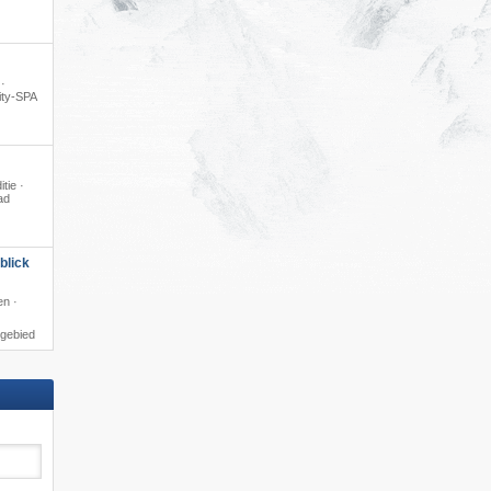
 ·
ity-SPA
itie ·
ad
blick
en ·
igebied