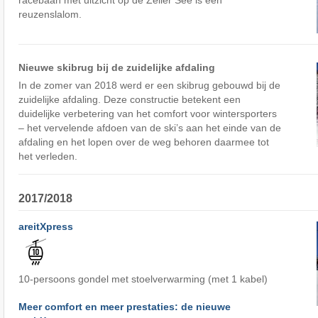
racebaan met uitzicht op de Zeller See is een
reuzenslalom.
Nieuwe skibrug bij de zuidelijke afdaling
In de zomer van 2018 werd er een skibrug gebouwd bij de
zuidelijke afdaling. Deze constructie betekent een
duidelijke verbetering van het comfort voor wintersporters
– het vervelende afdoen van de ski’s aan het einde van de
afdaling en het lopen over de weg behoren daarmee tot
het verleden.
2017/2018
areitXpress
10-persoons gondel met stoelverwarming (met 1 kabel)
Meer comfort en meer prestaties: de nieuwe