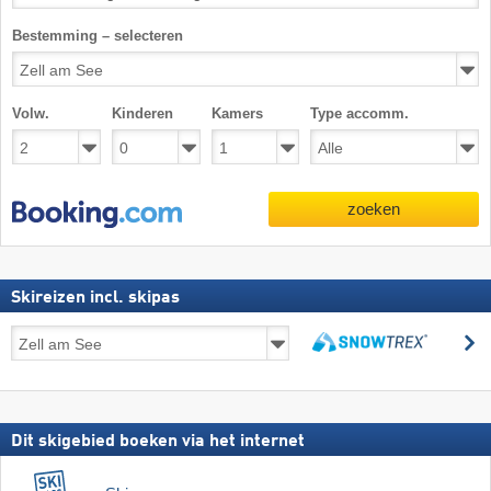
Bestemming – selecteren
Volw.
Kinderen
Kamers
Type accomm.
zoeken
Skireizen incl. skipas
Skireizen
z
incl.
zoeken
skipas
Dit skigebied boeken via het internet