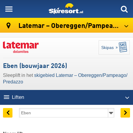
skiresort
Latemar – Obereggen/​Pampeago/​Predazzo
Skipas
Eben (bouwjaar 2026)
Sleeplift in het
skigebied Latemar – Obereggen/​Pampeago/​
Predazzo
Liften