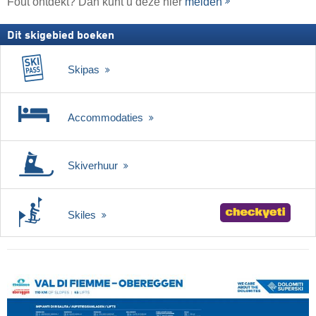
Fout ontdekt? Dan kunt u deze hier
melden
Dit skigebied boeken
Skipas
Accommodaties
Skiverhuur
Skiles