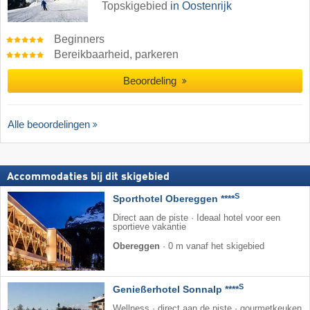
Topskigebied
in Oostenrijk
Beginners
Bereikbaarheid, parkeren
Beoordeling
Alle beoordelingen
Accommodaties bij dit skigebied
S
Sporthotel Obereggen ****
Direct aan de piste · Ideaal hotel voor een
sportieve vakantie
Obereggen
·
0 m vanaf het skigebied
S
Genießerhotel Sonnalp ****
Wellness · direct aan de piste · gourmetkeuken