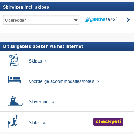
Skireizen incl. skipas
Skireizen
z
incl.
zoeken
skipas
Dit skigebied boeken via het internet
Skipas
Voordelige accommodaties/hotels
Skiverhuur
Skiles