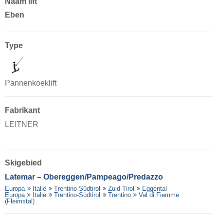
Naam lift
Eben
Type
Pannenkoeklift
Fabrikant
LEITNER
Skigebied
Latemar – Obereggen/​Pampeago/​Predazzo
Europa
Italië
Trentino-Südtirol
Zuid-Tirol
Eggental
Europa
Italië
Trentino-Südtirol
Trentino
Val di Fiemme
(Fleimstal)