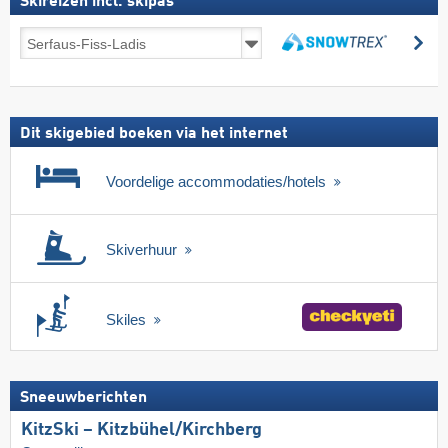
Skireizen incl. skipas
Skireizen
zo
incl.
zoeken
skipas
Dit skigebied boeken via het internet
Voordelige accommodaties/hotels
Skiverhuur
Skiles
Sneeuwberichten
KitzSki – Kitzbühel/​Kirchberg