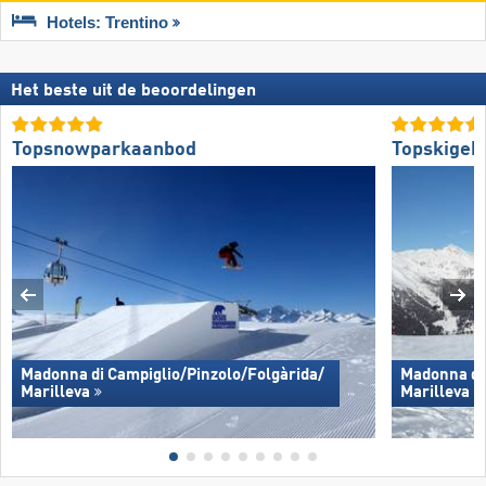
Hotels: Trentino
Het beste uit de beoordelingen
Topsnowparkaanbod
Topskigeb
Madonna di Campiglio/​Pinzolo/​Folgàrida/​
Madonna di 
Marilleva
Marilleva