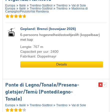
Europa
Italië
Trentino-Südtirol
Trentino
Val di Sole
Europa
Italië
Trentino-Südtirol
Trentino
Madonna di
Campiglio/​Pinzolo/​Val Rendena
Gepland: Brenzi (bouwjaar 2026)
6-persoons hogesnelheidsstoeltjeslift (koppelbaar)
met kap
Lengte: 767 m
Capaciteit per uur: 2400
Fabrikant: Doppelmayr
Details
Ponte di Legno/​​Tonale/​​Presena-
gletsjer/​​Temù (Pontedilegno-
Tonale)
Europa
Italië
Trentino-Südtirol
Trentino
Val di Sole