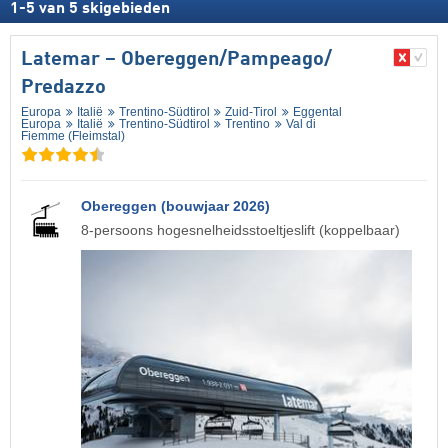
1
-
5
van
5
skigebieden
Latemar – Obereggen/​Pampeago/​
Predazzo
Europa
Italië
Trentino-Südtirol
Zuid-Tirol
Eggental
Europa
Italië
Trentino-Südtirol
Trentino
Val di
Fiemme (Fleimstal)
Obereggen (bouwjaar 2026)
8-persoons hogesnelheidsstoeltjeslift (koppelbaar)