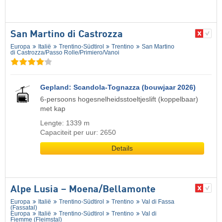
San Martino di Castrozza
Europa
Italië
Trentino-Südtirol
Trentino
San Martino
di Castrozza/​Passo Rolle/​Primiero/​Vanoi
Gepland: Scandola-Tognazza (bouwjaar 2026)
6-persoons hogesnelheidsstoeltjeslift (koppelbaar)
met kap
Lengte: 1339 m
Capaciteit per uur: 2650
Details
Alpe Lusia – Moena/​Bellamonte
Europa
Italië
Trentino-Südtirol
Trentino
Val di Fassa
(Fassatal)
Europa
Italië
Trentino-Südtirol
Trentino
Val di
Fiemme (Fleimstal)