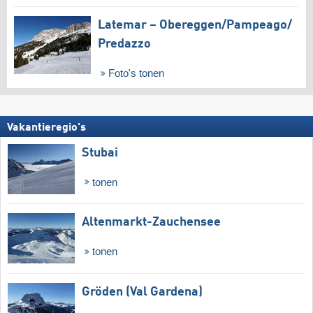
Latemar – Obereggen/​Pampeago/​
Predazzo
Foto's tonen
Vakantieregio's
Stubai
tonen
Altenmarkt-Zauchensee
tonen
Gröden (Val Gardena)