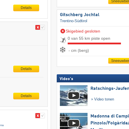
Sneeuwber
Details
Gitschberg Jochtal
Trentino-Südtirol
Skigebied gesloten
0 van 55 km piste open
- cm (berg)
Sneeuwber
Details
Video's
Ratschings-Jaufe
Details
Video tonen
Madonna di Campig
Pinzolo/​Folgàrida/
ena