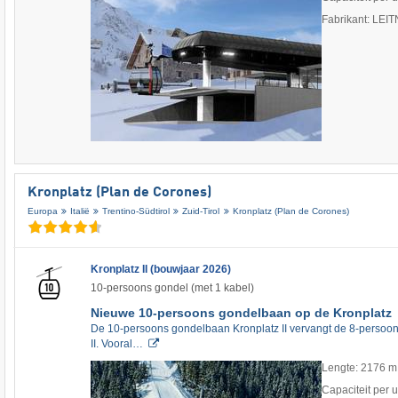
Fabrikant: LEI
Kronplatz (Plan de Corones)
Europa
Italië
Trentino-Südtirol
Zuid-Tirol
Kronplatz (Plan de Corones)
Kronplatz II (bouwjaar 2026)
10-persoons gondel (met 1 kabel)
Nieuwe 10-persoons gondelbaan op de Kronplatz
De 10-persoons gondelbaan Kronplatz II vervangt de 8-persoo
II. Vooral…
Lengte: 2176 m
Capaciteit per 