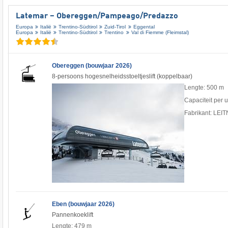
Latemar – Obereggen/​Pampeago/​Predazzo
Europa
Italië
Trentino-Südtirol
Zuid-Tirol
Eggental
Europa
Italië
Trentino-Südtirol
Trentino
Val di Fiemme (Fleimstal)
Obereggen (bouwjaar 2026)
8-persoons hogesnelheidsstoeltjeslift (koppelbaar)
Lengte: 500 m
Capaciteit per 
Fabrikant: LEI
Eben (bouwjaar 2026)
Pannenkoeklift
Lengte: 479 m