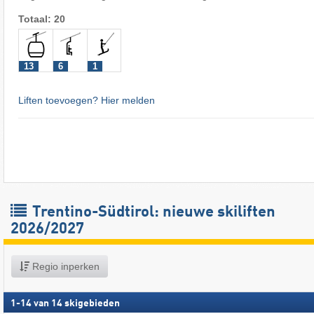
Totaal: 20
13
6
1
Liften toevoegen? Hier melden
Trentino-Südtirol: nieuwe skiliften
2026/2027
Regio inperken
1
-
14
van
14
skigebieden