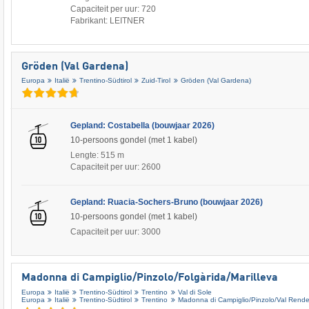
Capaciteit per uur: 720
Fabrikant: LEITNER
Gröden (Val Gardena)
Europa
Italië
Trentino-Südtirol
Zuid-Tirol
Gröden (Val Gardena)
Gepland: Costabella (bouwjaar 2026)
10-persoons gondel (met 1 kabel)
Lengte: 515 m
Capaciteit per uur: 2600
Gepland: Ruacia-Sochers-Bruno (bouwjaar 2026)
10-persoons gondel (met 1 kabel)
Capaciteit per uur: 3000
Madonna di Campiglio/​Pinzolo/​Folgàrida/​Marilleva
Europa
Italië
Trentino-Südtirol
Trentino
Val di Sole
Europa
Italië
Trentino-Südtirol
Trentino
Madonna di Campiglio/​Pinzolo/​Val Rend