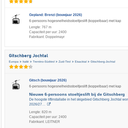
Gepland: Brenzi (bouwjaar 2026)
6-persoons hogesnelheidsstoeltjeslift (koppelbaar) met kap
Lengte: 767 m
Capaciteit per uur: 2400
Fabrikant: Doppelmayr
Gitschberg Jochtal
Europa
Italië
Trentino-Südtirol
Zuid-Tirol
Eisacktal
Gitschberg-Jochtal
Gitsch (bouwjaar 2026)
6-persoons hogesnelheidsstoeltjeslift (koppelbaar) met kap
Nieuwe 6-persoons stoeltjeslift bij de Gitschberg
De hoogste liftinstallatie in het skigebied Gitschberg Jochtal wo
2026/27…
Lengte: 820 m
Capaciteit per uur: 2400
Fabrikant: LEITNER