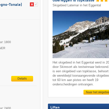
Obereggen is topklasse
legno-Tonale)
Skigebied Latemar in het Eggental
uur: 1800
TNER
Het skigebied in het Eggental werd in 2
door Skiresort als testwinnaar bekroond
is een skigebied van topklasse, behoort 
de wereldwijd toonaangevende skigebie
Details
tot 60 km aan pistes en heeft 19
onderscheidingen ontvangen.
Naar het skigebi
Liften
uur: 2400