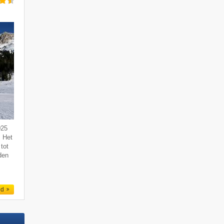
025
. Het
tot
den
ed