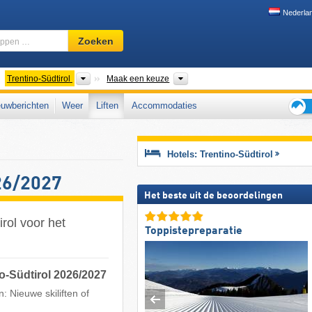
Nederla
Skigebied,
Zoeken
regio,
begrippen
…
anden
Regio's
Bergketens, Park, Overige, Toer
Trentino-Südtirol
Maak een keuze
uwberichten
Weer
Liften
Accommodaties
Tips
voor
de
Hotels: Trentino-Südtirol
skiva
026/2027
Het beste uit de beoordelingen
irol voor het
Toppistepreparatie
no-Südtirol 2026/2027
: Nieuwe skiliften of