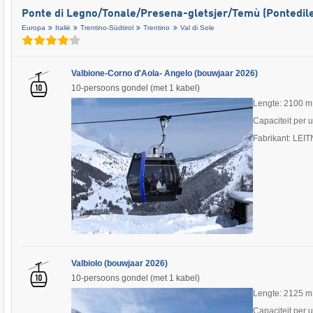
Ponte di Legno/​​Tonale/​​Presena-gletsjer/​​Temù (Pontedi
Europa
Italië
Trentino-Südtirol
Trentino
Val di Sole
Valbione-Corno d'Aola- Angelo (bouwjaar 2026)
10-persoons gondel (met 1 kabel)
Lengte: 2100 m
Capaciteit per 
Fabrikant: LEI
Valbiolo (bouwjaar 2026)
10-persoons gondel (met 1 kabel)
Lengte: 2125 m
Capaciteit per 