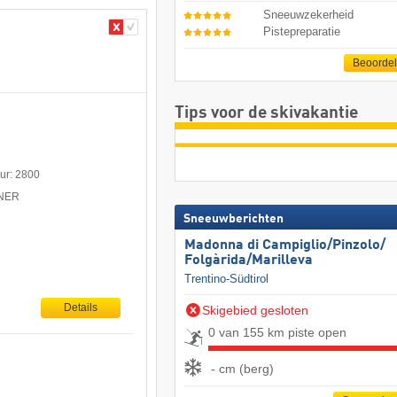
Sneeuwzekerheid
Pistepreparatie
Beoorde
Tips voor de skivakantie
uur: 2800
TNER
Sneeuwberichten
Madonna di Campiglio/​Pinzolo/​
Folgàrida/​Marilleva
Trentino-Südtirol
Details
Skigebied gesloten
0 van 155 km piste open
- cm (berg)