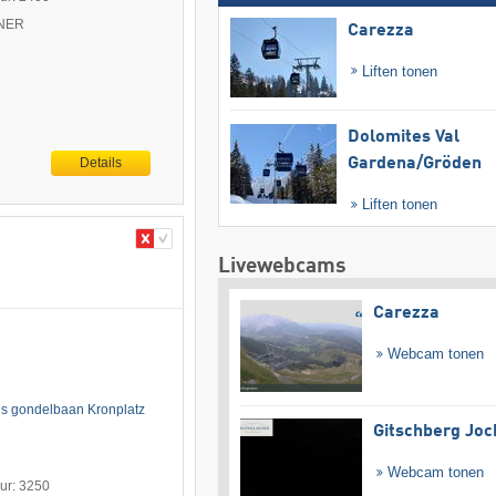
TNER
Carezza
Liften tonen
Dolomites Val
Gardena/​Gröden
Details
Liften tonen
Livewebcams
Carezza
Webcam tonen
ns gondelbaan Kronplatz
Gitschberg Joc
Webcam tonen
uur: 3250