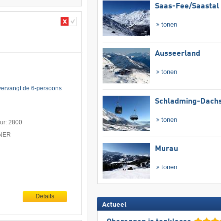
Saas-Fee/​Saastal
tonen
Ausseerland
tonen
ervangt de 6-persoons
Schladming-Dachs
tonen
uur: 2800
TNER
Murau
tonen
Details
Actueel