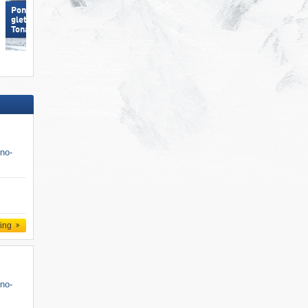
Ponte di Legno/​​Tonale/​​Presena-
gletsjer/​​Temù (Pontedilegno-
Gitschberg Jochtal
Tonale)
ino-
ling
ino-