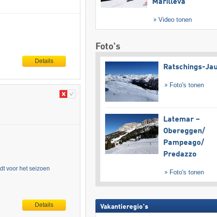
Marilleva
Video tonen
Foto's
Details
Ratschings-Ja
Foto's tonen
Latemar –
Obereggen/​
Pampeago/​
Predazzo
rdt voor het seizoen
Foto's tonen
Details
Vakantieregio's