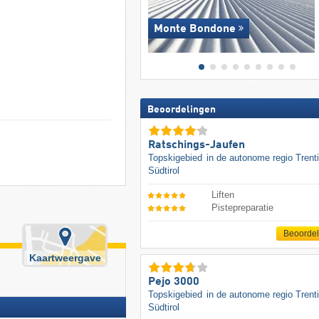
Monte Bondone
Beoordelingen
Ratschings-Jaufen
Topskigebied
in de autonome regio Trent
Südtirol
Liften
Pistepreparatie
Beoorde
Kaartweergave
Pejo 3000
Topskigebied
in de autonome regio Trent
Südtirol