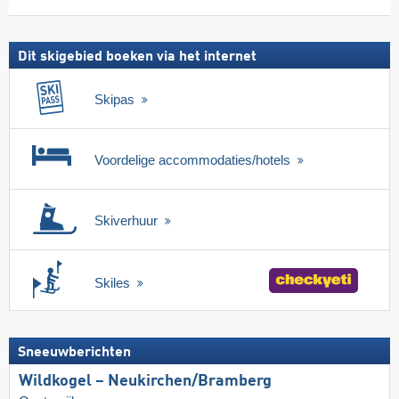
skipas
Dit skigebied boeken via het internet
Skipas
Voordelige accommodaties/hotels
Skiverhuur
Skiles
Sneeuwberichten
Wildkogel – Neukirchen/​Bramberg