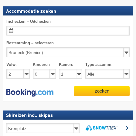
Accommodatie zoeken
Inchecken – Uitchecken
Bestemming – selecteren
Volw.
Kinderen
Kamers
Type accomm.
zoeken
Skireizen incl. skipas
Skireizen
zo
incl.
zoeken