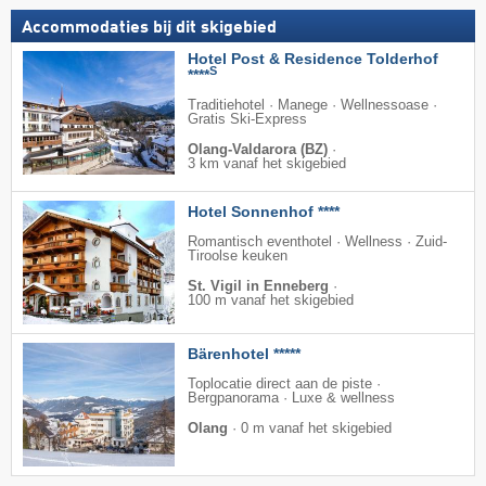
Accommodaties bij dit skigebied
Hotel Post & Residence Tolderhof
S
****
Traditiehotel · Manege · Wellnessoase ·
Gratis Ski-Express
Olang-Valdarora (BZ)
·
3 km vanaf het skigebied
Hotel Sonnenhof ****
Romantisch eventhotel · Wellness · Zuid-
Tiroolse keuken
St. Vigil in Enneberg
·
100 m vanaf het skigebied
Bärenhotel *****
Toplocatie direct aan de piste ·
Bergpanorama · Luxe & wellness
Olang
·
0 m vanaf het skigebied