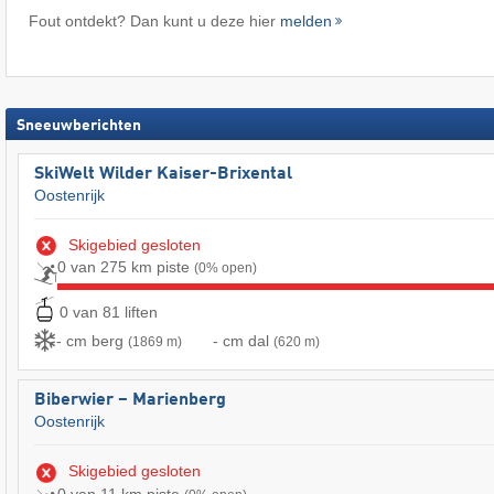
Fout ontdekt? Dan kunt u deze hier
melden
Sneeuwberichten
SkiWelt Wilder Kaiser-Brixental
Oostenrijk
Skigebied gesloten
0 van 275 km piste
(0% open)
0 van 81 liften
- cm berg
- cm dal
(1869 m)
(620 m)
Biberwier – Marienberg
Oostenrijk
Skigebied gesloten
0 van 11 km piste