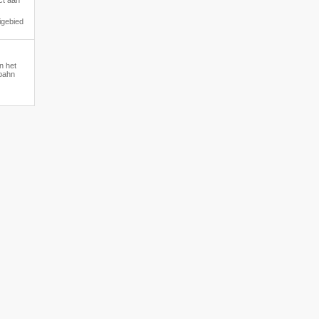
ct aan
igebied
an het
bahn