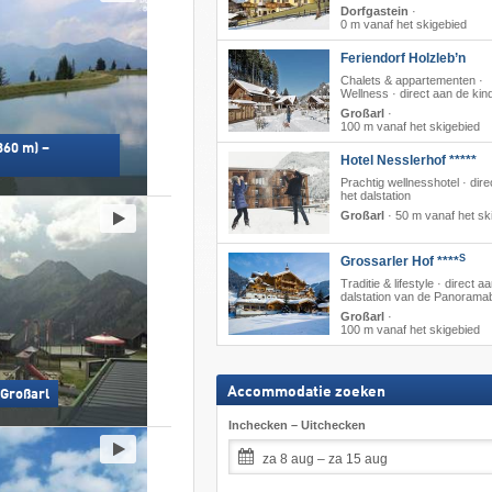
Dorfgastein
·
0 m vanaf het skigebied
Feriendorf Holzleb’n
Chalets & appartementen ·
Wellness · direct aan de kinde
Großarl
·
100 m vanaf het skigebied
860 m) –
Hotel Nesslerhof *****
Prachtig wellnesshotel · dire
het dalstation
Großarl
·
50 m vanaf het sk
S
Grossarler Hof ****
Traditie & lifestyle · direct a
dalstation van de Panorama
Großarl
·
100 m vanaf het skigebied
Accommodatie zoeken
 Großarl
Inchecken – Uitchecken
za 8 aug – za 15 aug