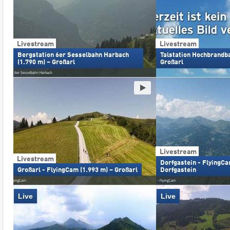
Livestream
Livestream
Bergstation 6er Sesselbahn Harbach
Talstation Hochbrandba
(1.790 m) – Großarl
Großarl
Livestream
Livestream
Dorfgastein - FlyingCa
Großarl - FlyingCam (1.993 m) – Großarl
Dorfgastein
Live
Live