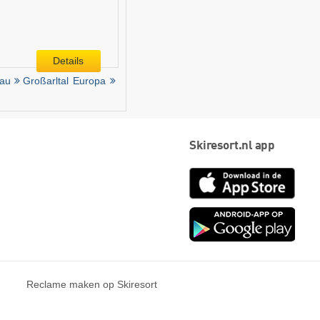
Details
au
Großarltal
Europa
Skiresort.nl app
App
Store
Goog
play
Reclame maken op Skiresort