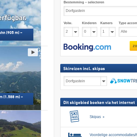
Bestemming – selecteren
Volw.
Kinderen
Kamers
Type acco
hn (905 m) –
zo
Skireizen incl. skipas
Skireizen
incl.
skipas
zoeken
m (1.588 m) –
Dit skigebied boeken via het internet
Skipas
Voordelige accommodaties/h