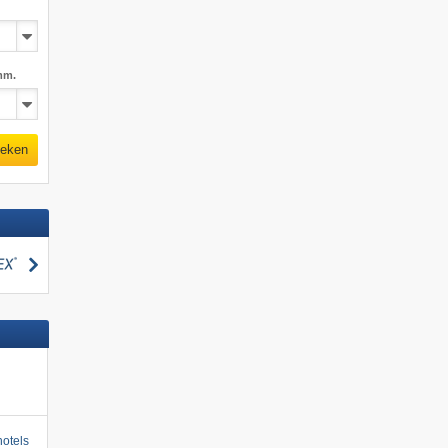
mm.
eken
zoeken
otels