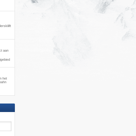
rskilift
ct aan
igebied
an het
bahn