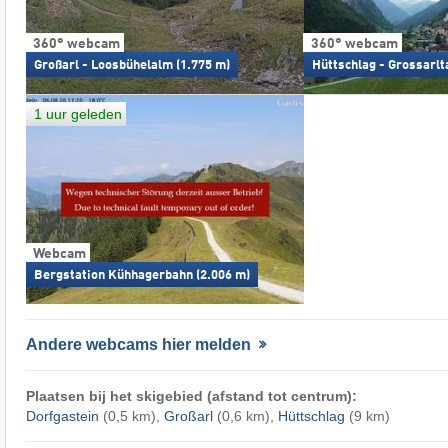
360° webcam
360° webcam
Großarl - Loosbühelalm (1.775 m)
Hüttschlag - Grossarlta
1 uur geleden
Webcam
Bergstation Kühhagerbahn (2.006 m)
Andere webcams hier melden
Plaatsen bij het skigebied (afstand tot centrum):
Dorfgastein
(0,5 km),
Großarl
(0,6 km),
Hüttschlag
(9 km)