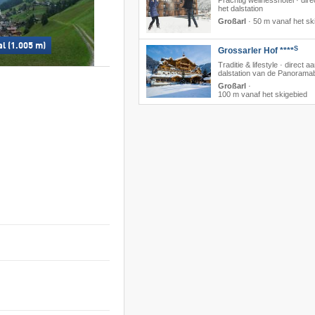
Prachtig wellnesshotel · dire
het dalstation
Großarl
·
50 m vanaf het sk
l (1.005 m)
S
Grossarler Hof ****
Traditie & lifestyle · direct a
dalstation van de Panorama
Großarl
·
100 m vanaf het skigebied