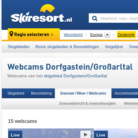
skiresort
Continenten
Regio selecteren
Wereldwijd
Europa
Oostenrijk
Continenten
Wereldwijd
Europa
Oostenrijk
Skigebieden
Beste skigebieden & Beoordelingen
Vergelijker
Snee
Dit skigebied ligt ook in:
Gasteinertal
,
Ankog
nationalparkregio Hohe Tauern
,
SuperSkiCa
Webcams Dorfgastein/​Großarltal
oostelijk deel van de Alpen
,
Alpen
,
West-Eu
Webcams van het
skigebied Dorfgastein/​Großarltal
Skigebied
Beoordeling
Sneeuw / Weer / Webcams
Accommodati
Sneeuwbericht & sneeuwhoogten
Weerber
15 webcams
Live
Live