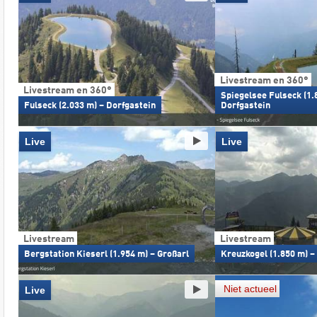
Livestream en 360°
Livestream en 360°
Spiegelsee Fulseck (1.
Fulseck (2.033 m) – Dorfgastein
Dorfgastein
Live
Live
Livestream
Livestream
Bergstation Kieserl (1.954 m) – Großarl
Kreuzkogel (1.850 m) –
Niet actueel
Live