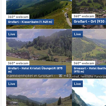
360° webcam
360° webcam
Großarl - Ort (930
Großarl - Kieserlbahn (1.945 m)
Live
Live
360° webcam
360° webcam
Großarl - Hotel Kristall Übungslift (875
Grossarl - Hotel Gasth
m)
(970 m)
Live
Live