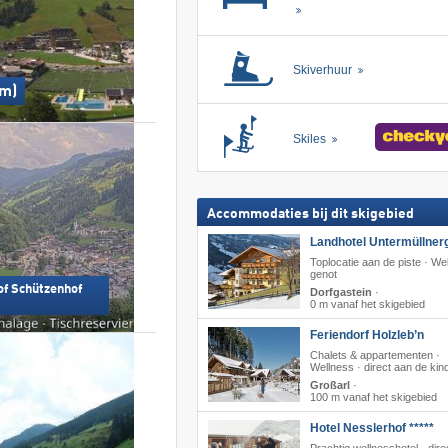
Skiverhuur
 m)
Skiles
Accommodaties bij dit skigebied
Landhotel Untermüllnerg
Toplocatie aan de piste · We
genot
of Schützenhof
Dorfgastein
·
0 m vanaf het skigebied
Feriendorf Holzleb’n
Chalets & appartementen ·
Wellness · direct aan de kinde
Großarl
·
100 m vanaf het skigebied
Hotel Nesslerhof *****