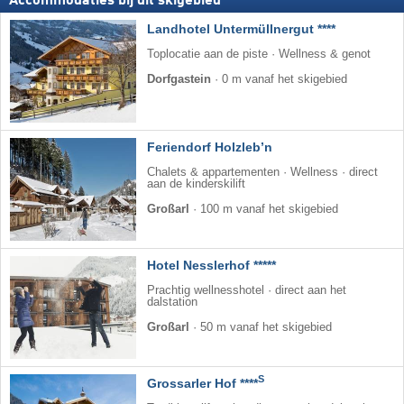
Accommodaties bij dit skigebied
Landhotel Untermüllnergut ****
Toplocatie aan de piste · Wellness & genot
Dorfgastein
·
0 m vanaf het skigebied
Feriendorf Holzleb’n
Chalets & appartementen · Wellness · direct
aan de kinderskilift
Großarl
·
100 m vanaf het skigebied
Hotel Nesslerhof *****
Prachtig wellnesshotel · direct aan het
dalstation
Großarl
·
50 m vanaf het skigebied
S
Grossarler Hof ****