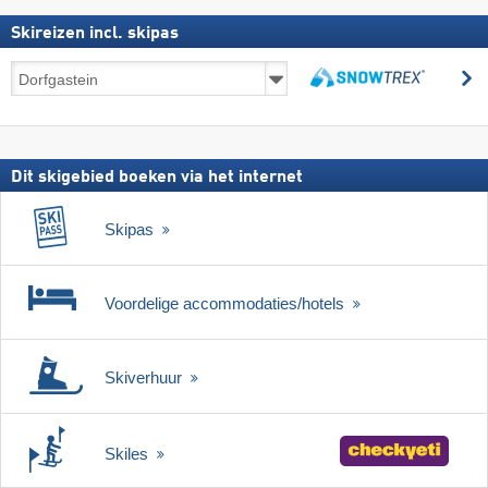
Skireizen incl. skipas
Skireizen
z
incl.
zoeken
skipas
Dit skigebied boeken via het internet
Skipas
Voordelige accommodaties/hotels
Skiverhuur
Skiles