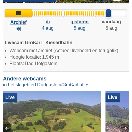
13.8°C
12 km/h
Archief
di
gisteren
vandaag
Archief
4 aug
5 aug
6 aug
Archief
Livecam Großarl - Kieserlbahn
Webcam met archief (Actueel livebeeld en terugblik)
Hoogte locatie: 1.945 m
Plaats: Bad Hofgastein
Andere webcams
in het skigebied Dorfgastein/Großarltal
Live
Live