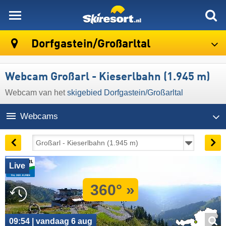
skiresort
Dorfgastein/​Großarltal
Webcam Großarl - Kieserlbahn (1.945 m)
Webcam van het
skigebied Dorfgastein/​Großarltal
Webcams
Live
360° »
09:54 | vandaag 6 aug