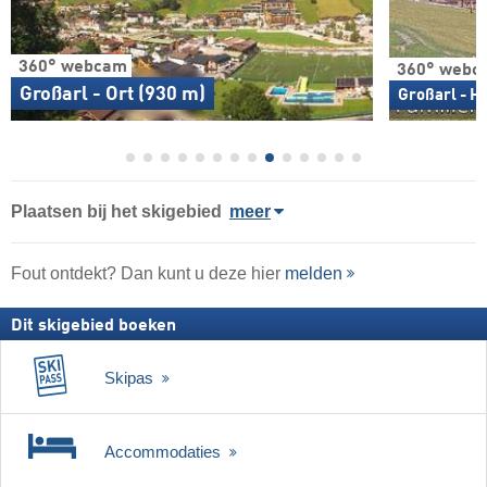
360° webcam
360° webc
Großarl - Ort (930 m)
Großarl - Ho
Plaatsen bij het skigebied
meer
Fout ontdekt? Dan kunt u deze hier
melden
Dit skigebied boeken
Skipas
Accommodaties