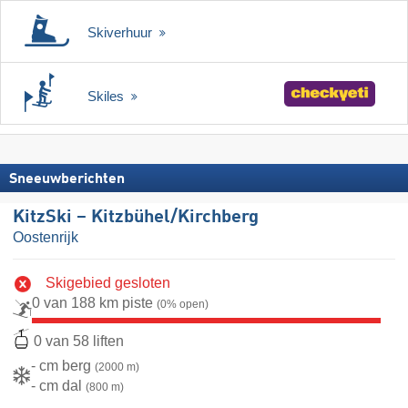
Skiverhuur
Skiles
Sneeuwberichten
KitzSki – Kitzbühel/​Kirchberg
Oostenrijk
Skigebied gesloten
0 van 188 km piste
(0% open)
0 van 58 liften
- cm berg
(2000 m)
- cm dal
(800 m)