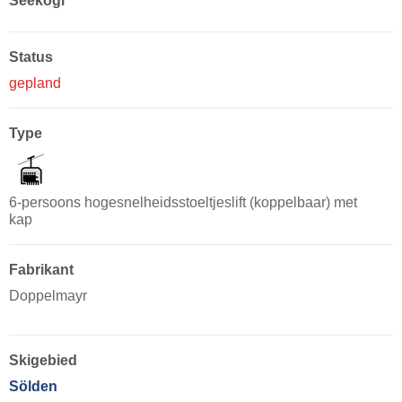
Seekogl
Status
gepland
Type
6-persoons hogesnelheidsstoeltjeslift (koppelbaar) met
kap
Fabrikant
Doppelmayr
Skigebied
Sölden