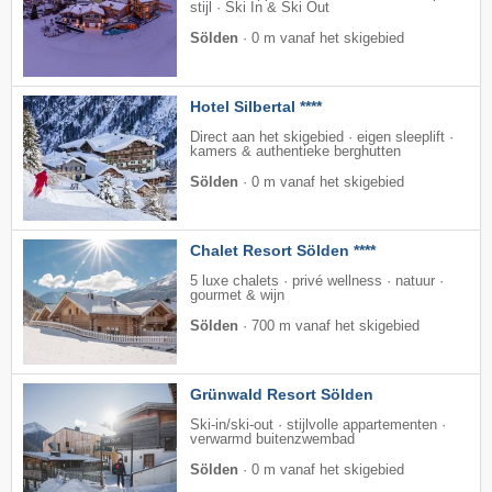
stijl · Ski In & Ski Out
Sölden
·
0 m vanaf het skigebied
Hotel Silbertal ****
Direct aan het skigebied · eigen sleeplift ·
kamers & authentieke berghutten
Sölden
·
0 m vanaf het skigebied
Chalet Resort Sölden ****
5 luxe chalets · privé wellness · natuur ·
gourmet & wijn
Sölden
·
700 m vanaf het skigebied
Grünwald Resort Sölden
Ski-in/ski-out · stijlvolle appartementen ·
verwarmd buitenzwembad
Sölden
·
0 m vanaf het skigebied