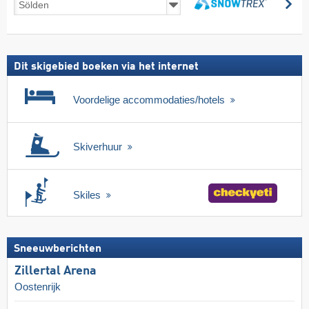
zo
incl.
zoeken
skipas
Dit skigebied boeken via het internet
Voordelige accommodaties/hotels
Skiverhuur
Skiles
Sneeuwberichten
Zillertal Arena
Oostenrijk