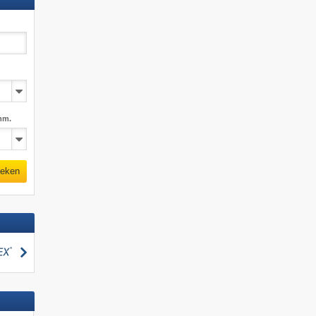
mm.
eken
zoeken