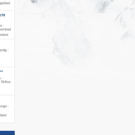
igebied
cht
t ·
zwembad
gebied
ardig ·
**
 ·
· Skibus
esign ·
ebied