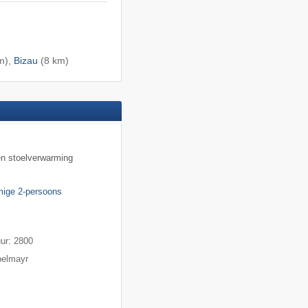
m),
Bizau
(8 km)
en stoelverwarming
amige 2-persoons
m
uur: 2800
pelmayr