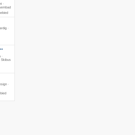
t ·
zwembad
gebied
ardig ·
**
 ·
· Skibus
esign ·
ebied