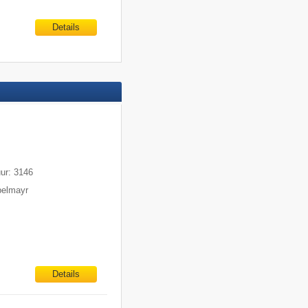
Details
m
uur: 3146
pelmayr
Details