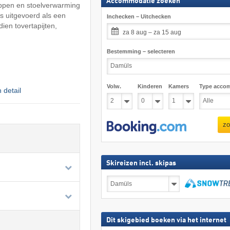
Accommodatie zoeken
kappen en stoelverwarming
s uitgevoerd als een
Inchecken – Uitchecken
en tovertapijten,
za 8 aug – za 15 aug
Bestemming – selecteren
Volw.
Kinderen
Kamers
Type acco
n detail
zo
Skireizen incl. skipas
Skireizen
incl.
skipas
zoeken
Dit skigebied boeken via het internet