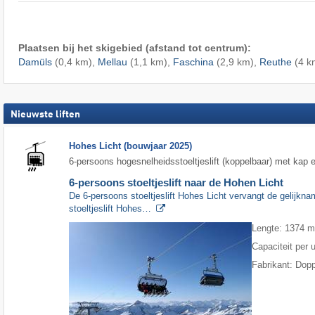
Plaatsen bij het skigebied (afstand tot centrum):
Damüls
(0,4 km),
Mellau
(1,1 km),
Faschina
(2,9 km),
Reuthe
(4 k
Nieuwste liften
Hohes Licht (bouwjaar 2025)
6-persoons hogesnelheidsstoeltjeslift (koppelbaar) met kap 
6-persoons stoeltjeslift naar de Hohen Licht
De 6-persoons stoeltjeslift Hohes Licht vervangt de gelijkn
stoeltjeslift Hohes…
Lengte: 1374 
Capaciteit per 
Fabrikant: Dop