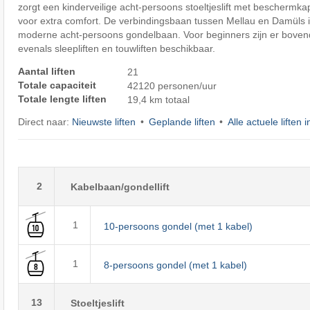
zorgt een kinderveilige acht-persoons stoeltjeslift met bescherm
voor extra comfort. De verbindingsbaan tussen Mellau en Damüls i
moderne acht-persoons gondelbaan. Voor beginners zijn er bovendi
evenals sleepliften en touwliften beschikbaar.
Aantal liften
21
Totale capaciteit
42120 personen/uur
Totale lengte liften
19,4 km totaal
Direct naar:
Nieuwste liften
Geplande liften
Alle actuele liften i
2
Kabelbaan/gondellift
1
10-persoons gondel (met 1 kabel)
1
8-persoons gondel (met 1 kabel)
13
Stoeltjeslift