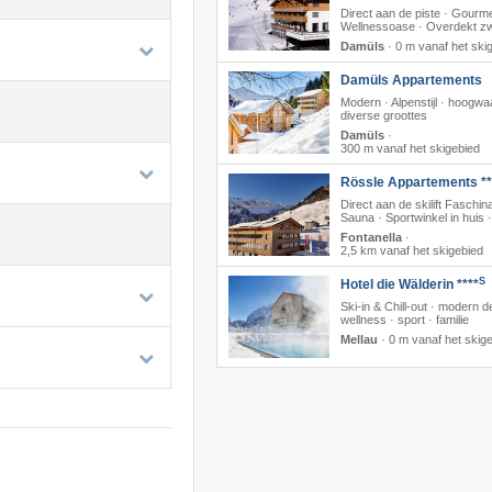
Direct aan de piste · Gourme
Wellnessoase · Overdekt 
Damüls
·
0 m vanaf het ski
Damüls Appartements
Modern · Alpenstijl · hoogwa
diverse groottes
Damüls
·
300 m vanaf het skigebied
Rössle Appartements **
Direct aan de skilift Faschina
Sauna · Sportwinkel in huis 
Fontanella
·
2,5 km vanaf het skigebied
S
Hotel die Wälderin ****
Ski-in & Chill-out · modern d
wellness · sport · familie
Mellau
·
0 m vanaf het skig