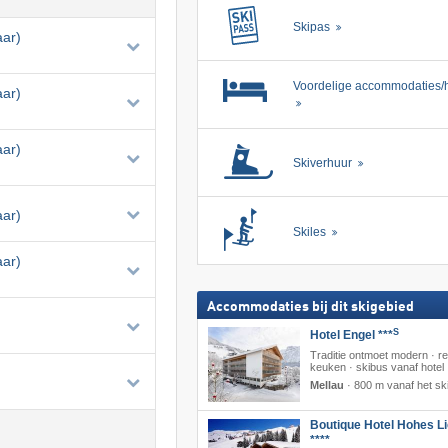
Skipas
aar)
Voordelige accommodaties/h
aar)
aar)
Skiverhuur
aar)
Skiles
aar)
Accommodaties bij dit skigebied
S
Hotel Engel ***
Traditie ontmoet modern · re
keuken · skibus vanaf hotel
Mellau
·
800 m vanaf het sk
Boutique Hotel Hohes Li
****