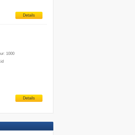
Details
uur: 1000
kid
Details