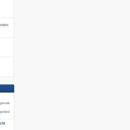
otels
gionale
igebied
cht