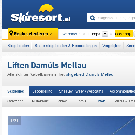
skiresort
Continenten
Regio selecteren
Wereldwijd
Europa
Oostenrijk
Dit skigebied ligt ook in:
Bregenzer Woudgeb
Skigebieden
Beste skigebieden & Beoordelingen
Vergelijker
Snee
het westen van Oostenrijk
,
Oostenrijkse Alp
Liften Damüls Mellau
Alle skiliften/kabelbanen in het
skigebied Damüls Mellau
Skigebied
Beoordeling
Sneeuw / Weer / Webcams
Accommodatie
Overzicht
Pistekaart
Video
Foto's
Liften
Pistes & afd
1/21