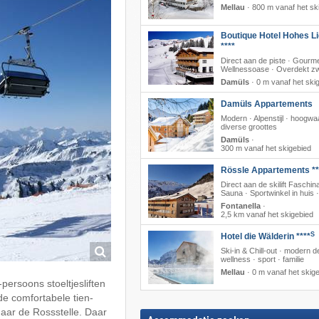
Mellau
·
800 m vanaf het sk
Boutique Hotel Hohes Li
****
Direct aan de piste · Gourme
Wellnessoase · Overdekt 
Damüls
·
0 m vanaf het ski
Damüls Appartements
Modern · Alpenstijl · hoogwa
diverse groottes
Damüls
·
300 m vanaf het skigebied
Rössle Appartements **
Direct aan de skilift Faschina
Sauna · Sportwinkel in huis 
Fontanella
·
2,5 km vanaf het skigebied
S
Hotel die Wälderin ****
Ski-in & Chill-out · modern d
wellness · sport · familie
Mellau
·
0 m vanaf het skig
ersoons stoeltjesliften
de comfortabele tien-
aar de Rossstelle. Daar