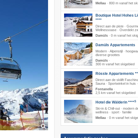
Mellau
·
800 m vanaf het sk
Boutique Hotel Hohes Li
****
Direct aan de piste · Gourme
Wellnessoase · Overdekt 
Damüls
·
0 m vanaf het ski
Damüls Appartements
Modern · Alpenstijl · hoogwa
diverse groottes
Damüls
·
300 m vanaf het skigebied
Rössle Appartements **
Direct aan de skilift Faschina
Sauna · Sportwinkel in huis 
Fontanella
·
2,5 km vanaf het skigebied
S
Hotel die Wälderin ****
Ski-in & Chill-out · modern d
wellness · sport · familie
Mellau
·
0 m vanaf het skig