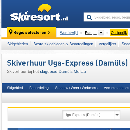
skiresort
Continenten
Regio selecteren
Wereldwijd
Europa
Oostenrijk
Dit skigebied ligt ook in:
Bregenzer Woudgeb
Skigebieden
Beste skigebieden & Beoordelingen
Vergelijker
Snee
het westen van Oostenrijk
,
Oostenrijkse Alp
Skiverhuur Uga-Express (Damüls)
Skiverhuur bij het
skigebied Damüls Mellau
Skigebied
Beoordeling
Sneeuw / Weer / Webcams
Accommodaties