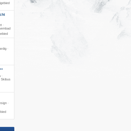
igebied
cht
t ·
zwembad
gebied
ardig ·
**
 ·
· Skibus
esign ·
ebied