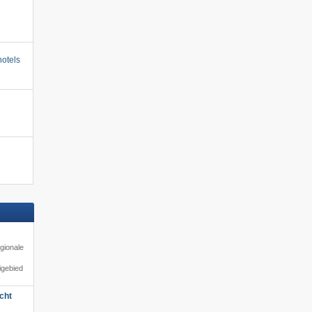
otels
gionale
igebied
cht