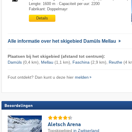
Lengte: 1600 m · Capaciteit per uur: 2200
Fabrikant: Doppelmayr
Details
Alle informatie over het skigebied Damüls Mellau
Plaatsen bij het skigebied (afstand tot centrum):
Damüls
(0,4 km),
Mellau
(1,1 km),
Faschina
(2,9 km),
Reuthe
(4 k
Fout ontdekt? Dan kunt u deze hier
melden
Beoordelingen
Aletsch Arena
Topskigebied
in Zwitserland