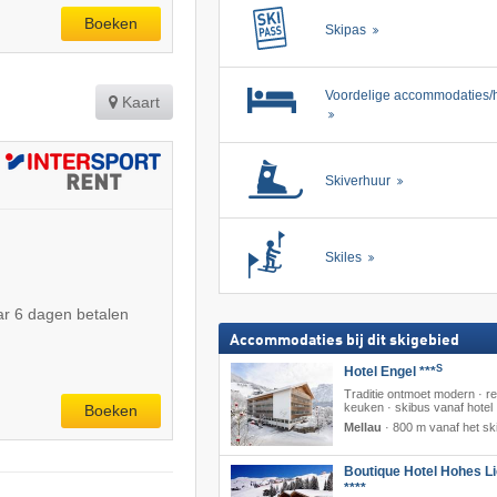
Boeken
Skipas
Voordelige accommodaties/h
Kaart
Skiverhuur
Skiles
r 6 dagen betalen
Accommodaties bij dit skigebied
S
Hotel Engel ***
Traditie ontmoet modern · re
keuken · skibus vanaf hotel
Boeken
Mellau
·
800 m vanaf het sk
Boutique Hotel Hohes Li
****