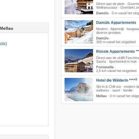
Direct aan de piste · Gourme
Wellnessoase · Overdekt 
Damüls
·
0 m vanaf het ski
Damüls Appartements
Mellau
Modern · Alpenstijl · hoogwa
diverse groottes
Damüls
·
300 m vanaf het skigebied
üls)
Rössle Appartements **
Direct aan de skilift Faschina
Sauna · Sportwinkel in huis 
Fontanella
·
2,5 km vanaf het skigebied
S
Hotel die Wälderin ****
Ski-in & Chill-out · modern d
wellness · sport · familie
Mellau
·
0 m vanaf het skig