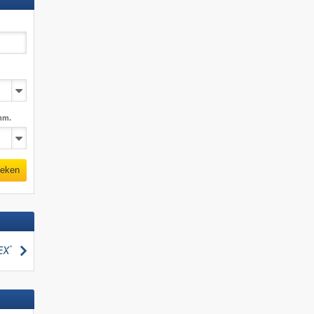
mm.
eken
zoeken