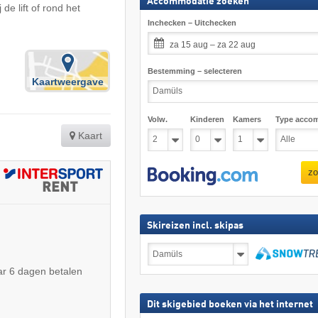
Accommodatie zoeken
de lift of rond het
Inchecken – Uitchecken
za 15 aug – za 22 aug
Bestemming – selecteren
Kaartweergave
Volw.
Kinderen
Kamers
Type acco
Kaart
zo
Skireizen incl. skipas
Skireizen
incl.
skipas
zoeken
r 6 dagen betalen
Dit skigebied boeken via het internet