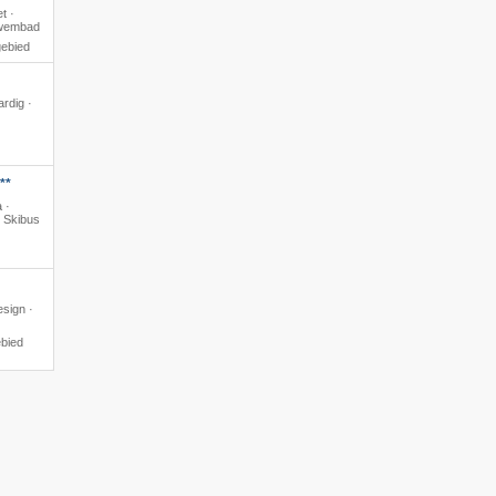
t ·
zwembad
gebied
ardig ·
**
 ·
· Skibus
esign ·
ebied