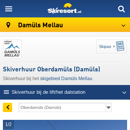
skiresort
Damüls Mellau
Skipas
Skiverhuur Oberdamüls (Damüls)
Skiverhuur bij het
skigebied Damüls Mellau
Skiverhuur bij de lift/het dalstation
1/2