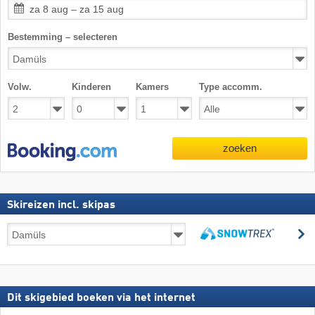
za 8 aug – za 15 aug
Bestemming – selecteren
Volw.
Kinderen
Kamers
Type accomm.
zoeken
Skireizen incl. skipas
Skireizen
z
incl.
zoeken
skipas
Dit skigebied boeken via het internet