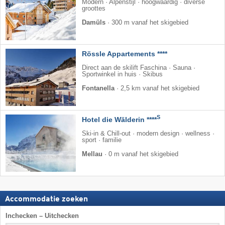
Modern · Alpenstijl · hoogwaardig · diverse
groottes
Damüls
·
300 m vanaf het skigebied
Rössle Appartements ****
Direct aan de skilift Faschina · Sauna ·
Sportwinkel in huis · Skibus
Fontanella
·
2,5 km vanaf het skigebied
S
Hotel die Wälderin ****
Ski-in & Chill-out · modern design · wellness ·
sport · familie
Mellau
·
0 m vanaf het skigebied
Accommodatie zoeken
Inchecken – Uitchecken