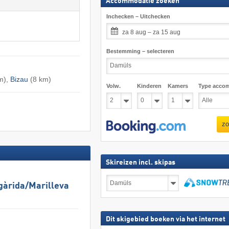
Accommodatie zoeken
Inchecken – Uitchecken
za 8 aug – za 15 aug
Bestemming – selecteren
m),
Bizau
(8 km)
Volw.
Kinderen
Kamers
Type acco
zo
Skireizen incl. skipas
Skireizen
gàrida/​Marilleva
incl.
skipas
zoeken
Dit skigebied boeken via het internet