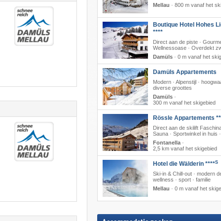
Mellau
·
800 m vanaf het sk
Boutique Hotel Hohes Li
****
Direct aan de piste · Gourme
Wellnessoase · Overdekt 
Damüls
·
0 m vanaf het ski
Damüls Appartements
Modern · Alpenstijl · hoogwa
diverse groottes
Damüls
·
300 m vanaf het skigebied
Rössle Appartements **
Direct aan de skilift Faschina
Sauna · Sportwinkel in huis 
Fontanella
·
2,5 km vanaf het skigebied
S
Hotel die Wälderin ****
Ski-in & Chill-out · modern d
wellness · sport · familie
Mellau
·
0 m vanaf het skig