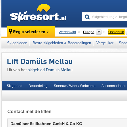
skiresort
Continenten
Regio selecteren
Wereldwijd
Europa
Oostenrijk
Dit skigebied ligt ook in:
Bregenzer Woudgeb
Skigebieden
Beste skigebieden & Beoordelingen
Vergelijker
Snee
het westen van Oostenrijk
,
Oostenrijkse Alp
Lift Damüls Mellau
Lift van het
skigebied Damüls Mellau
Skigebied
Beoordeling
Sneeuw / Weer / Webcams
Accommodaties
Contact met de liften
Damülser Seilbahnen GmbH & Co KG