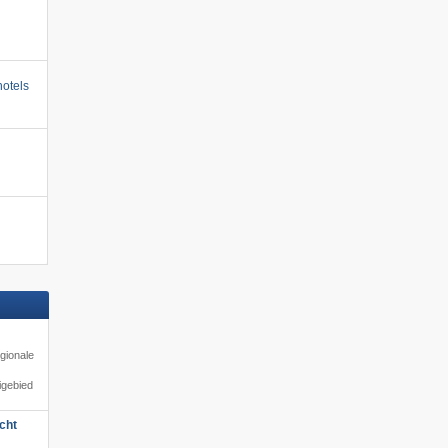
otels
gionale
igebied
cht