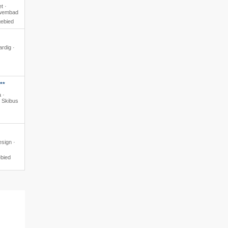
t ·
zwembad
gebied
ardig ·
**
 ·
· Skibus
esign ·
ebied