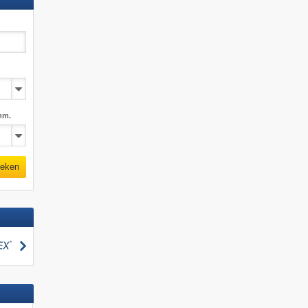
mm.
eken
zoeken