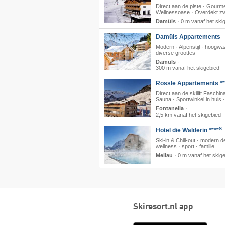
Direct aan de piste · Gourme
Wellnessoase · Overdekt 
Damüls
·
0 m vanaf het ski
Damüls Appartements
Modern · Alpenstijl · hoogwa
diverse groottes
Damüls
·
300 m vanaf het skigebied
Rössle Appartements **
Direct aan de skilift Faschina
Sauna · Sportwinkel in huis 
Fontanella
·
2,5 km vanaf het skigebied
S
Hotel die Wälderin ****
Ski-in & Chill-out · modern d
wellness · sport · familie
Mellau
·
0 m vanaf het skig
Skiresort.nl app