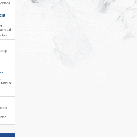
igebied
cht
t ·
zwembad
gebied
ardig ·
**
 ·
· Skibus
esign ·
ebied