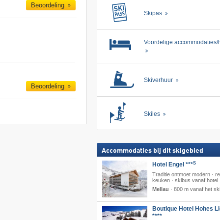
Beoordeling
Skipas
Voordelige accommodaties/h
Skiverhuur
Beoordeling
Skiles
Accommodaties bij dit skigebied
S
Hotel Engel ***
Traditie ontmoet modern · re
keuken · skibus vanaf hotel
Mellau
·
800 m vanaf het sk
Boutique Hotel Hohes Li
****