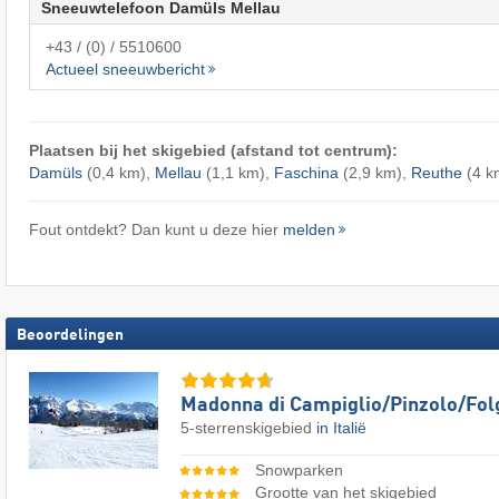
Sneeuwtelefoon Damüls Mellau
+43 / (0) / 5510600
Actueel sneeuwbericht
Plaatsen bij het skigebied (afstand tot centrum):
Damüls
(0,4 km),
Mellau
(1,1 km),
Faschina
(2,9 km),
Reuthe
(4 k
Fout ontdekt? Dan kunt u deze hier
melden
Beoordelingen
Madonna di Campiglio/​Pinzolo/​Fol
5-sterrenskigebied
in Italië
Snowparken
Grootte van het skigebied