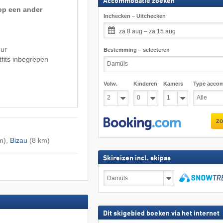
Accommodatie zoeken
 op een ander
Inchecken – Uitchecken
za 8 aug – za 15 aug
uur
Bestemming – selecteren
tfits inbegrepen
Volw.
Kinderen
Kamers
Type acco
zo
m),
Bizau
(8 km)
Skireizen incl. skipas
Skireizen
incl.
skipas
zoeken
Dit skigebied boeken via het internet