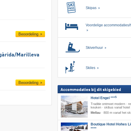
Skipas
Voordelige accommodaties/h
Beoordeling
Skiverhuur
gàrida/​Marilleva
Skiles
Beoordeling
Accommodaties bij dit skigebied
S
Hotel Engel ***
Traditie ontmoet modern · re
keuken · skibus vanaf hotel
Mellau
·
800 m vanaf het sk
Boutique Hotel Hohes Li
****