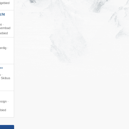
igebied
cht
t ·
zwembad
gebied
ardig ·
**
 ·
· Skibus
esign ·
ebied