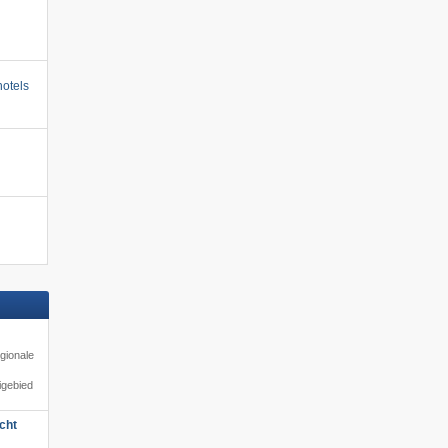
otels
gionale
igebied
cht