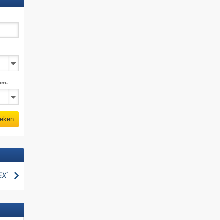
mm.
eken
zoeken