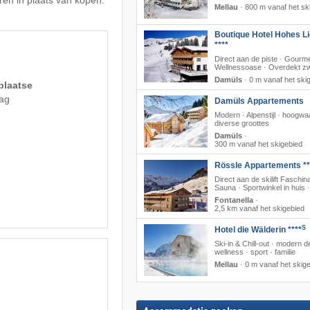
en in plaats van kopen.
Mellau
·
800 m vanaf het sk
Boutique Hotel Hohes Li
****
Direct aan de piste · Gourme
Wellnessoase · Overdekt 
Damüls
·
0 m vanaf het ski
plaatse
dag
Damüls Appartements
Modern · Alpenstijl · hoogwa
diverse groottes
Damüls
·
300 m vanaf het skigebied
Rössle Appartements **
Direct aan de skilift Faschina
Sauna · Sportwinkel in huis 
Fontanella
·
2,5 km vanaf het skigebied
S
Hotel die Wälderin ****
Ski-in & Chill-out · modern d
wellness · sport · familie
Mellau
·
0 m vanaf het skig