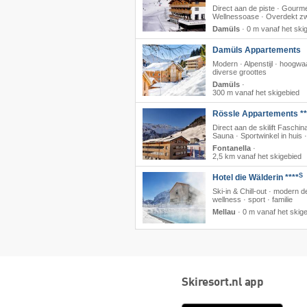
Direct aan de piste · Gourme
Wellnessoase · Overdekt 
Damüls
·
0 m vanaf het ski
Damüls Appartements
Modern · Alpenstijl · hoogwa
diverse groottes
Damüls
·
300 m vanaf het skigebied
Rössle Appartements **
Direct aan de skilift Faschina
Sauna · Sportwinkel in huis 
Fontanella
·
2,5 km vanaf het skigebied
S
Hotel die Wälderin ****
Ski-in & Chill-out · modern d
wellness · sport · familie
Mellau
·
0 m vanaf het skig
Skiresort.nl app