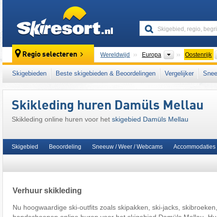
skiresort
Continenten
Regio selecteren
Wereldwijd
Europa
Oostenrijk
Dit skigebied ligt ook in:
Bregenzer Woudgeb
Skigebieden
Beste skigebieden & Beoordelingen
Vergelijker
Snee
het westen van Oostenrijk
,
Oostenrijkse Alp
Skikleding huren Damüls Mellau
Skikleding online huren voor het
skigebied Damüls Mellau
Skigebied
Beoordeling
Sneeuw / Weer / Webcams
Accommodaties
Verhuur skikleding
Nu hoogwaardige ski-outfits zoals skipakken, ski-jacks, skibroeken, 