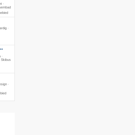
t ·
zwembad
gebied
ardig ·
**
 ·
· Skibus
esign ·
ebied