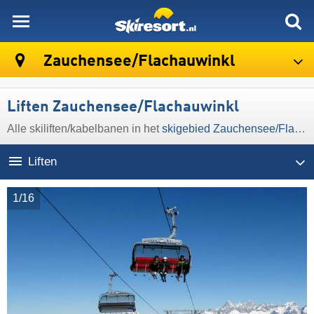
skiresort
Zauchensee/​Flachauwinkl
Liften Zauchensee/​Flachauwinkl
Alle skiliften/kabelbanen in het
skigebied Zauchensee/​Flachauwinkl
Liften
1/16