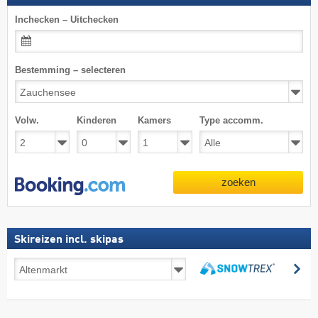
Inchecken – Uitchecken
Bestemming – selecteren
Volw.
Kinderen
Kamers
Type accomm.
zoeken
Skireizen incl. skipas
Skireizen
zo
incl.
zoeken
skipas