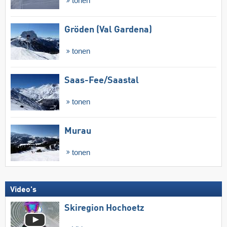
tonen
Gröden (Val Gardena)
tonen
Saas-Fee/​Saastal
tonen
Murau
tonen
Video's
Skiregion Hochoetz