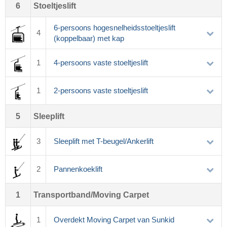
6
Stoeltjeslift
6-persoons hogesnelheidsstoeltjeslift
4
(koppelbaar) met kap
1
4-persoons vaste stoeltjeslift
1
2-persoons vaste stoeltjeslift
5
Sleeplift
3
Sleeplift met T-beugel/Ankerlift
2
Pannenkoeklift
1
Transportband/Moving Carpet
1
Overdekt Moving Carpet van Sunkid