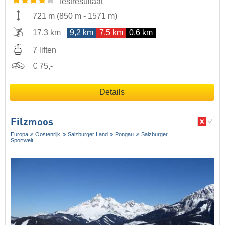
Testresultaat
721 m
(
850 m
-
1571 m
)
17,3 km
9,2 km
7,5 km
0,6 km
7 liften
€ 75,-
Details
Filzmoos
Europa
Oostenrijk
Salzburger Land
Pongau
Salzburger
Sportwelt