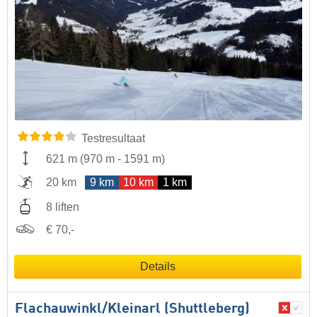
Testresultaat
621 m
(
970 m
-
1591 m
)
20 km
9 km
10 km
1 km
8 liften
€ 70,-
Details
Flachauwinkl/​Kleinarl (Shuttleberg)