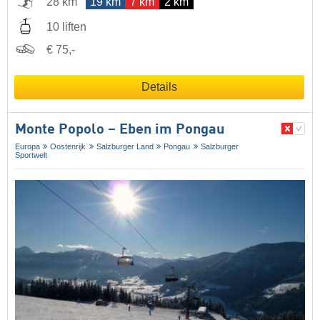
28 km
19 km
7 km
2 km
10 liften
€ 75,-
Details
Monte Popolo – Eben im Pongau
Europa
Oostenrijk
Salzburger Land
Pongau
Salzburger
Sportwelt