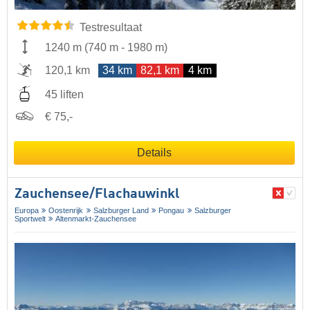
Testresultaat
1240 m
(
740 m
-
1980 m
)
120,1 km
34 km
82,1 km
4 km
45 liften
€ 75,-
Details
Zauchensee/​Flachauwinkl
Europa
Oostenrijk
Salzburger Land
Pongau
Salzburger
Sportwelt
Altenmarkt-Zauchensee