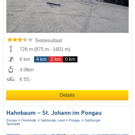
Testresultaat
726 m
(
875 m
-
1601 m
)
6 km
4 km
2 km
0 km
4 liften
€ 55,-
Details
Hahnbaum – St. Johann im Pongau
Europa
Oostenrijk
Salzburger Land
Pongau
Salzburger
Sportwelt