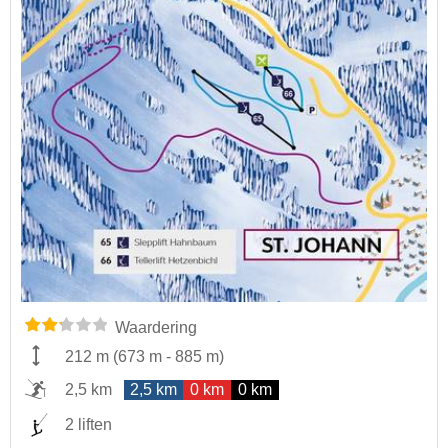
Waardering
212 m
(
673 m
-
885 m
)
2,5 km
2,5 km
0 km
0 km
2 liften