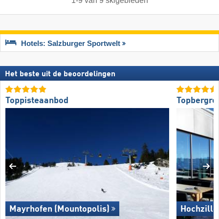
1
-
9
van
9
skigebieden
Hotels: Salzburger Sportwelt
Het beste uit de beoordelingen
Toppisteaanbod
Topbergre
Mayrhofen (Mountopolis)
Hochzille