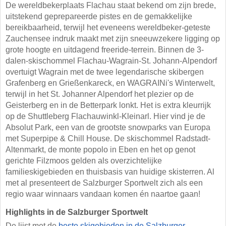
De wereldbekerplaats Flachau staat bekend om zijn brede,
uitstekend geprepareerde pistes en de gemakkelijke
bereikbaarheid, terwijl het eveneens wereldbeker-geteste
Zauchensee indruk maakt met zijn sneeuwzekere ligging op
grote hoogte en uitdagend freeride-terrein. Binnen de 3-
dalen-skischommel Flachau-Wagrain-St. Johann-Alpendorf
overtuigt Wagrain met de twee legendarische skibergen
Grafenberg en Grießenkareck, en WAGRAINi's Winterwelt,
terwijl in het St. Johanner Alpendorf het plezier op de
Geisterberg en in de Betterpark lonkt. Het is extra kleurrijk
op de Shuttleberg Flachauwinkl-Kleinarl. Hier vind je de
Absolut Park, een van de grootste snowparks van Europa
met Superpipe & Chill House. De skischommel Radstadt-
Altenmarkt, de monte popolo in Eben en het op genot
gerichte Filzmoos gelden als overzichtelijke
familieskigebieden en thuisbasis van huidige skisterren. Al
met al presenteert de Salzburger Sportwelt zich als een
regio waar winnaars vandaan komen én naartoe gaan!
Highlights in de Salzburger Sportwelt
De lijst met de
beste skigebieden in de Salzburger