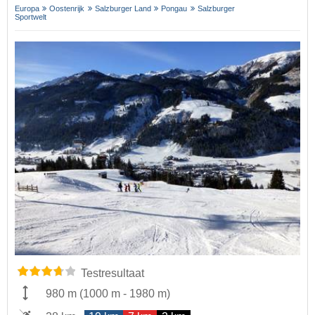
Europa
Oostenrijk
Salzburger Land
Pongau
Salzburger
Sportwelt
Testresultaat
980 m
(
1000 m
-
1980 m
)