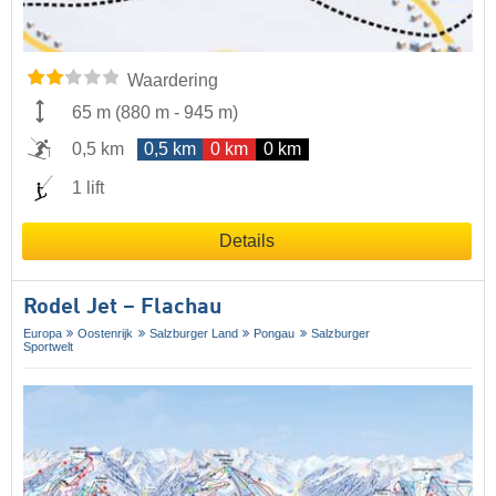
Waardering
65 m
(
880 m
-
945 m
)
0,5 km
0,5 km
0 km
0 km
1 lift
Details
Rodel Jet – Flachau
Europa
Oostenrijk
Salzburger Land
Pongau
Salzburger
Sportwelt