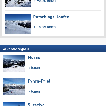
Foto's tonen
Ratschings-Jaufen
Foto's tonen
Vakantieregio's
Murau
tonen
Pyhrn-Priel
tonen
Surselva