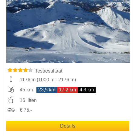
Testresultaat
1176 m
(
1000 m
-
2176 m
)
45 km
23,5 km
17,2 km
4,3 km
16 liften
€ 75,-
Details