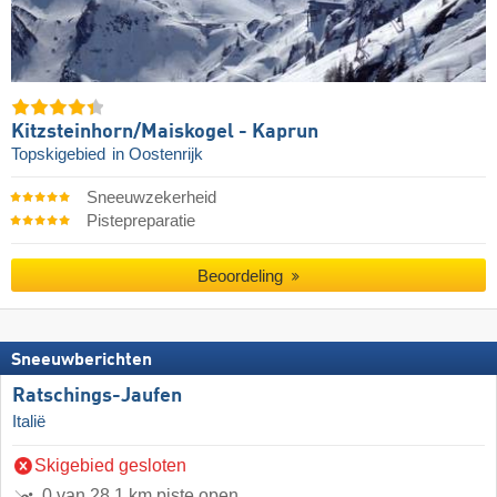
Kitzsteinhorn/​Maiskogel - Kaprun
Topskigebied
in Oostenrijk
Sneeuwzekerheid
Pistepreparatie
Beoordeling
Sneeuwberichten
Ratschings-Jaufen
Italië
Skigebied gesloten
0 van 28,1 km piste open