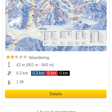
Waardering
42 m
(
901 m
-
943 m
)
0,3 km
0,3 km
0 km
0 km
1 lift
Details