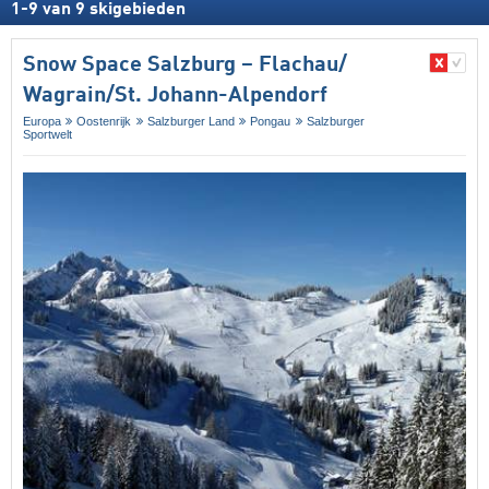
1
-
9
van
9
skigebieden
Snow Space Salzburg – Flachau/​
Wagrain/​St. Johann-Alpendorf
Europa
Oostenrijk
Salzburger Land
Pongau
Salzburger
Sportwelt