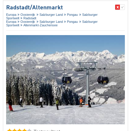
Radstadt/​Altenmarkt
Europa
Oostenrijk
Salzburger Land
Pongau
Salzburger
Sportwelt
Radstadt
Europa
Oostenrijk
Salzburger Land
Pongau
Salzburger
Sportwelt
Altenmarkt-Zauchensee