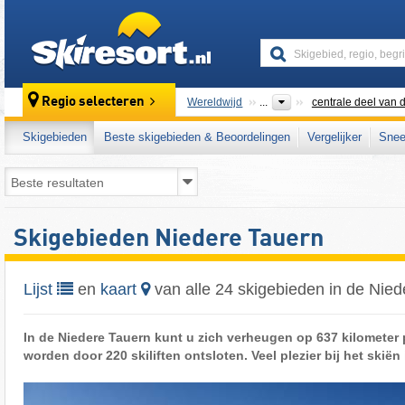
skiresort
Regio selecteren
Wereldwijd
...
centrale deel van d
Skigebieden
Beste skigebieden & Beoordelingen
Vergelijker
Snee
Skigebieden Niedere Tauern
Lijst
en
kaart
van alle 24 skigebieden in de Nie
In de Niedere Tauern kunt u zich verheugen op 637 kilometer 
worden door 220 skiliften ontsloten. Veel plezier bij het skiën