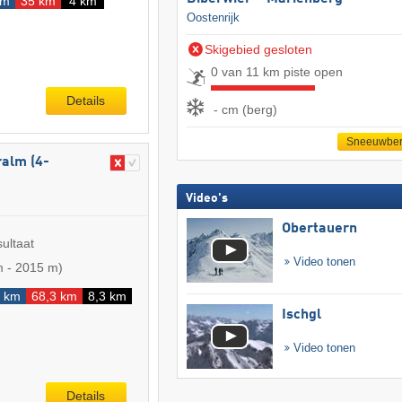
km
35 km
4 km
Oostenrijk
Skigebied gesloten
0 van 11 km piste open
Details
- cm (berg)
Sneeuwber
ralm (4-
Video's
Obertauern
sultaat
Video tonen
m
-
2015 m
)
4 km
68,3 km
8,3 km
Ischgl
Video tonen
Details