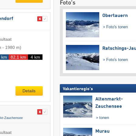
Foto's
Obertauern
endorf
Foto's tonen
sultaat
m
-
1980 m
)
Ratschings-Ja
 km
82,1 km
4 km
Foto's tonen
Vakantieregio's
Details
Altenmarkt-
Zauchensee
tonen
rkt-Zauchensee
Murau
sultaat