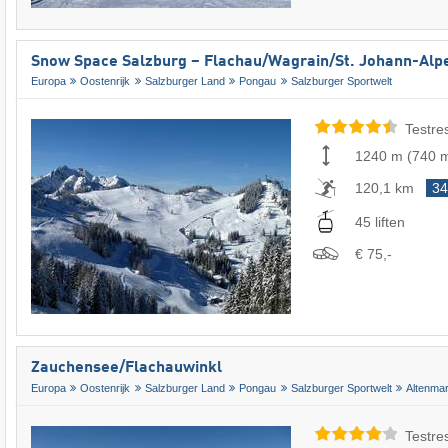
Snow Space Salzburg – Flachau/​Wagrain/​St. Johann-Alp
Europa
Oostenrijk
Salzburger Land
Pongau
Salzburger Sportwelt
Testre
1240 m
(
740 
120,1 km
34
45 liften
€ 75,-
Zauchensee/​Flachauwinkl
Europa
Oostenrijk
Salzburger Land
Pongau
Salzburger Sportwelt
Altenma
Testre