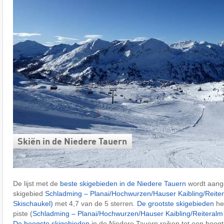
Skiën in de Niedere Tauern
De lijst met de
beste skigebieden in de Niedere Tauern
wordt aang
skigebied
Schladming – Planai/​Hochwurzen/​Hauser Kaibling/​Reite
Skischaukel)
met 4,7 van de 5 sterren.
De grootste skigebieden
he
piste (
Schladming – Planai/​Hochwurzen/​Hauser Kaibling/​Reiteral
De hoogste skigebieden
in de Niedere Tauern reiken tot een hoog