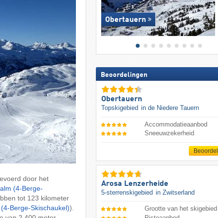
Obertauern
Beoordelingen
Obertauern
Topskigebied
in de Niedere Tauern
Accommodatieaanbod
Sneeuwzekerheid
Beoorde
evoerd door het
Arosa Lenzerheide
ralm (4-Berge-
5-sterrenskigebied
in Zwitserland
bben tot 123 kilometer
m (4-Berge-Skischaukel)
).
Grootte van het skigebied
te van 2.400 meter
Pisteaanbod