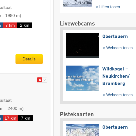
Liften tonen
sultaat
m
-
1980 m
)
Livewebcams
m
7 km
2 km
Obertauern
Webcam tonen
Details
Wildkogel –
Neukirchen/​
Bramberg
Webcam tonen
sultaat
 m
-
2400 m
)
Pistekaarten
m
17 km
7 km
Obertauern