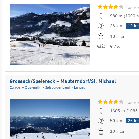
Testre
980 m
(
1000 
28 km
19 k
10 liften
€ 75,-
Grosseck/​Speiereck – Mauterndorf/​St. Michael
Europa
Oostenrijk
Salzburger Land
Lungau
Testre
1305 m
(
1095
50 km
26 k
10 liften