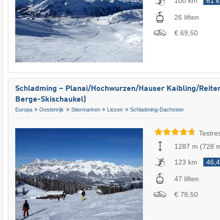
100 km
61 
26 liften
€ 69,50
Schladming – Planai/​Hochwurzen/​Hauser Kaibling/​Reite
Berge-Skischaukel)
Europa
Oostenrijk
Stiermarken
Liezen
Schladming-Dachstein
Testre
1287 m
(
728 
123 km
46,
47 liften
€ 78,50