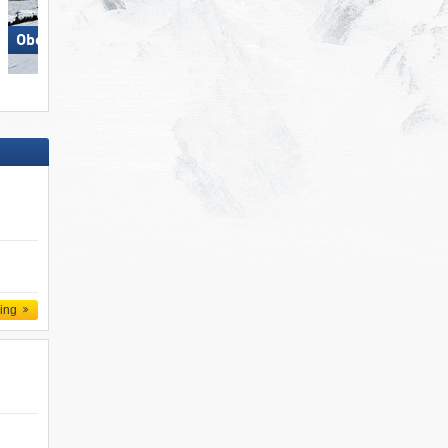
Obertauern
Dolomites Val Gardena/​Gröden
ling