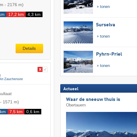
 m
-
2176 m
)
tonen
 km
17,2 km
4,3 km
Surselva
tonen
Details
Pyhrn-Priel
tonen
t
rkt-Zauchensee
Actueel
sultaat
Waar de sneeuw thuis is
-
1571 m
)
Obertauern
 km
7,5 km
0,6 km