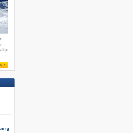
e
om.
altijd
ed
berg