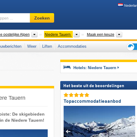
Nederla
Skigebied,
Zoeken
regio,
begrippen
…
Bergketens
Bergketens
District
e oostelijke Alpen
Niedere Tauern
Maak een keuze
uwberichten
Weer
Liften
Accommodaties
Tips
voor
de
Hotels: Niedere Tauern
skiva
Het beste uit de beoordelingen
dere Tauern
Topaccommodatieaanbod
piste: De skigebieden
 in de Niedere Tauern!