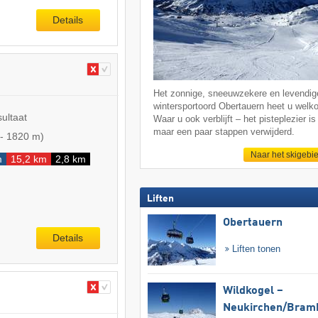
Details
Het zonnige, sneeuwzekere en levendig
wintersportoord Obertauern heet u welk
sultaat
Waar u ook verblijft – het pisteplezier is 
maar een paar stappen verwijderd.
-
1820 m
)
Naar het skigebi
m
15,2 km
2,8 km
Liften
Obertauern
Details
Liften tonen
Wildkogel –
Neukirchen/​Bram