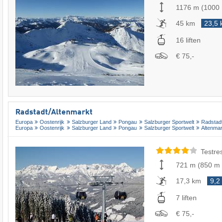
1176 m
(
1000
45 km
23,5
16 liften
€ 75,-
Radstadt/​Altenmarkt
Europa
Oostenrijk
Salzburger Land
Pongau
Salzburger Sportwelt
Radstad
Europa
Oostenrijk
Salzburger Land
Pongau
Salzburger Sportwelt
Altenma
Testre
721 m
(
850 m
17,3 km
9,2
7 liften
€ 75,-