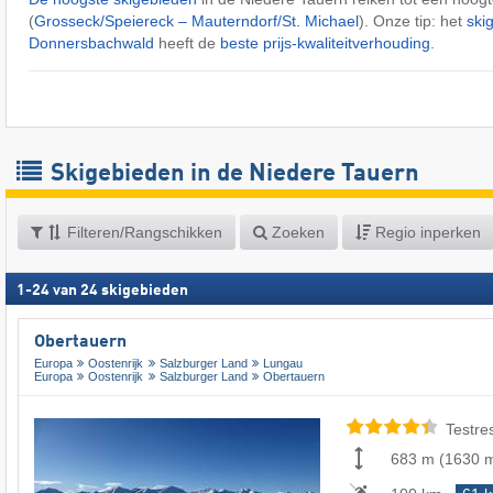
(
Grosseck/​Speiereck – Mauterndorf/​St. Michael
). Onze tip: het
ski
Donnersbachwald
heeft de
beste prijs-kwaliteitverhouding
.
Skigebieden in de Niedere Tauern
Filteren/Rangschikken
Zoeken
Regio inperken
1
-
24
van
24
skigebieden
Obertauern
Europa
Oostenrijk
Salzburger Land
Lungau
Europa
Oostenrijk
Salzburger Land
Obertauern
Testre
683 m
(
1630 