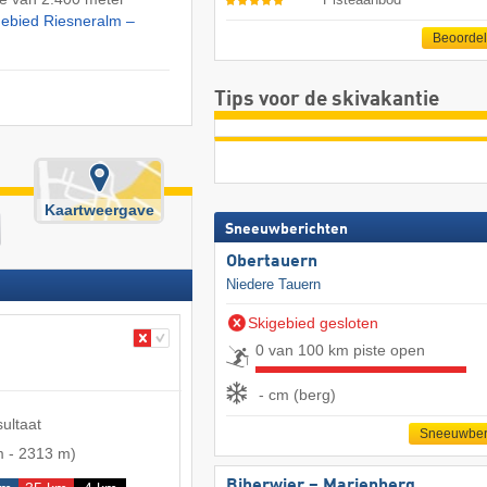
gebied Riesneralm –
Beoorde
Tips voor de skivakantie
Kaartweergave
Sneeuwberichten
Obertauern
Niedere Tauern
Skigebied gesloten
0 van 100 km piste open
- cm (berg)
sultaat
Sneeuwber
m
-
2313 m
)
Biberwier – Marienberg