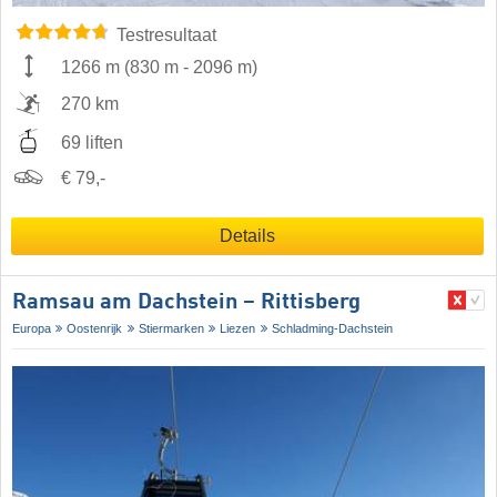
Testresultaat
1266 m
(
830 m
-
2096 m
)
270 km
69 liften
€ 79,-
Details
Ramsau am Dachstein – Rittisberg
Europa
Oostenrijk
Stiermarken
Liezen
Schladming-Dachstein