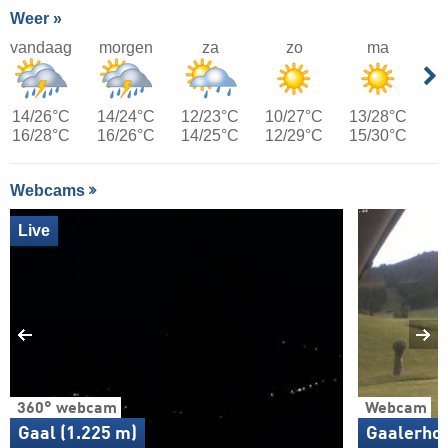
Weer »
vandaag
morgen
za
zo
ma
14/26°C
14/24°C
12/23°C
10/27°C
13/28°C
16/28°C
16/26°C
14/25°C
12/29°C
15/30°C
Webcams
Live
360° webcam
Webcam
Gaal (1.225 m)
Gaalerhof