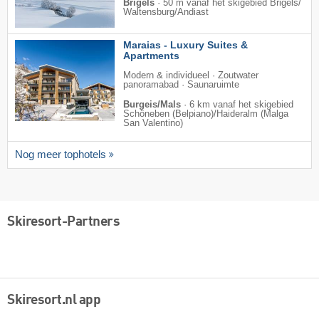
Brigels
·
50 m vanaf het skigebied Brigels/​
Waltensburg/​Andiast
Maraias - Luxury Suites &
Apartments
Modern & individueel · Zoutwater
panoramabad · Saunaruimte
Burgeis/Mals
·
6 km vanaf het skigebied
Schöneben (Belpiano)/​Haideralm (Malga
San Valentino)
Nog meer tophotels
Skiresort-Partners
Skiresort.nl app