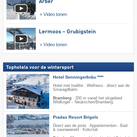
Arber
Video tonen
Lermoos – Grubigstein
Video tonen
Tophotels voor de wintersport
Hotel Senningerbräu ****
Hotel met traditie · Wellness · direct aan de
Smaragdbahn
Bramberg
·
200 m vanaf het skigebied
Wildkogel – Neukirchen/​Bramberg
Pradas Resort Brigels
Direct aan de piste · Appartementen · Bad-
& saunawereld · Kidsclub