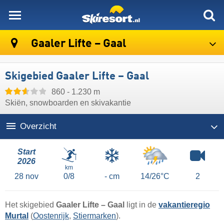
skiresort
Gaaler Lifte – Gaal
Skigebied Gaaler Lifte – Gaal
860 - 1.230 m
Skiën, snowboarden en skivakantie
Overzicht
Start
2026
km
28
nov
0/8
- cm
14/26°C
2
Het skigebied
Gaaler Lifte – Gaal
ligt in de
vakantieregio
Murtal
(
Oostenrijk
,
Stiermarken
).