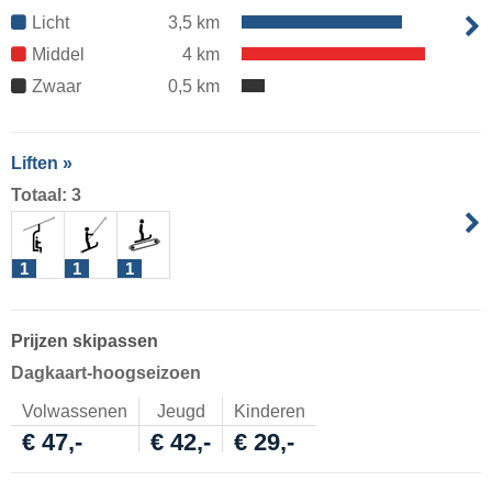
Licht
3,5 km
Middel
4 km
Zwaar
0,5 km
Liften »
Totaal: 3
1
1
1
Prijzen skipassen
Dagkaart-hoogseizoen
Volwassenen
Jeugd
Kinderen
€ 47,-
€ 42,-
€ 29,-