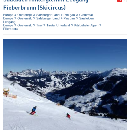
Saalbach Hinterglemm Leogang
Fieberbrunn (Skicircus)
Europa
Oostenrijk
Salzburger Land
Pinzgau
Glemmtal
Europa
Oostenrijk
Salzburger Land
Pinzgau
Saalfelden
Leogang
Europa
Oostenrijk
Tirol
Tiroler Unterland
Kitzbüheler Alpen
Pillerseetal