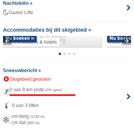
Nachtskiën »
Gaaler Lifte
Accommodaties bij dit skigebied »
Nu boeken »
Nu boeken
Accommodaties & hotels
Vakantiewo
Sneeuwbericht »
Skigebied gesloten
0 van 8 km piste
(0% open)
0 van 3 liften
- cm berg
(1230 m)
- cm dal
(860 m)