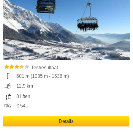
Testresultaat
601 m
(
1035 m
-
1636 m
)
12,9 km
8 liften
€ 54,-
Details