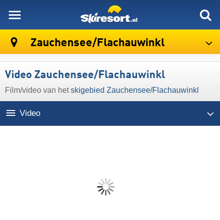
skiresort
Zauchensee/​Flachauwinkl
Video Zauchensee/​Flachauwinkl
Film/video van het
skigebied Zauchensee/​Flachauwinkl
Video