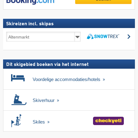
Skireizen incl. skipas
Skireizen
zo
incl.
zoeken
skipas
Dit skigebied boeken via het internet
Voordelige accommodaties/hotels
Skiverhuur
Skiles