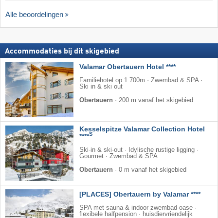
Alle beoordelingen
Accommodaties bij dit skigebied
Valamar Obertauern Hotel ****
Familiehotel op 1.700m · Zwembad & SPA ·
Ski in & ski out
Obertauern
·
200 m vanaf het skigebied
Kesselspitze Valamar Collection Hotel
S
****
Ski-in & ski-out · Idylische rustige ligging ·
Gourmet · Zwembad & SPA
Obertauern
·
0 m vanaf het skigebied
[PLACES] Obertauern by Valamar ****
SPA met sauna & indoor zwembad-oase ·
flexibele halfpension · huisdiervriendelijk