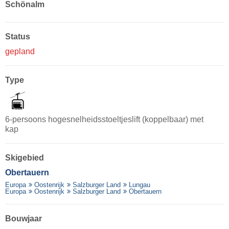
Schönalm
Status
gepland
Type
6-persoons hogesnelheidsstoeltjeslift (koppelbaar) met
kap
Skigebied
Obertauern
Europa
Oostenrijk
Salzburger Land
Lungau
Europa
Oostenrijk
Salzburger Land
Obertauern
Bouwjaar