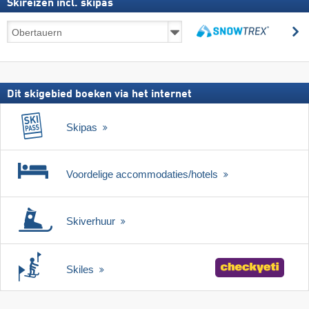
Skireizen incl. skipas
Skireizen
z
incl.
zoeken
skipas
Dit skigebied boeken via het internet
Skipas
Voordelige accommodaties/hotels
Skiverhuur
Skiles