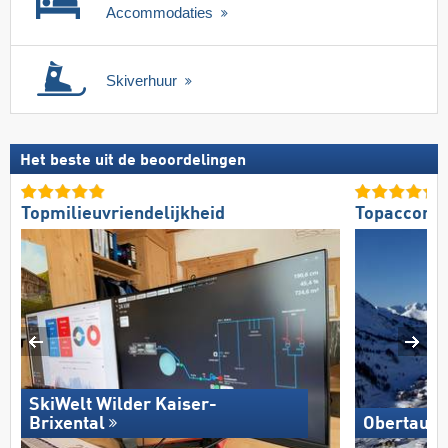
Accommodaties
Skiverhuur
Het beste uit de beoordelingen
Topmilieuvriendelijkheid
Topaccomm
SkiWelt Wilder Kaiser-
Brixental
Obertauer