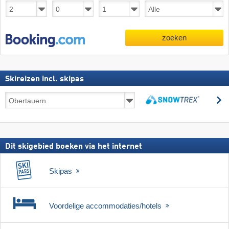
zoeken
Skireizen incl. skipas
Skireizen
z
incl.
zoeken
skipas
Dit skigebied boeken via het internet
Skipas
Voordelige accommodaties/hotels