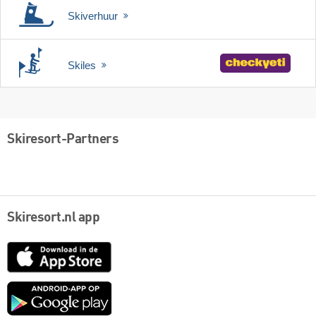
Skiverhuur
Skiles
Skiresort-Partners
Skiresort.nl app
App
Store
Google
play