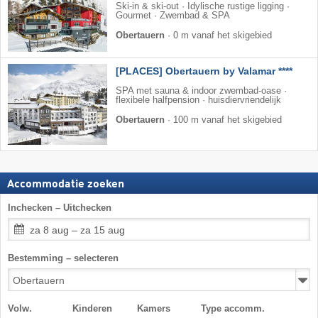
Ski-in & ski-out · Idylische rustige ligging ·
Gourmet · Zwembad & SPA
Obertauern
·
0 m vanaf het skigebied
[PLACES] Obertauern by Valamar ****
SPA met sauna & indoor zwembad-oase ·
flexibele halfpension · huisdiervriendelijk
Obertauern
·
100 m vanaf het skigebied
Accommodatie zoeken
Inchecken – Uitchecken
za 8 aug – za 15 aug
Bestemming – selecteren
Volw.
Kinderen
Kamers
Type accomm.