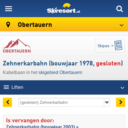
skiresort
Obertauern
Skipas
Zehnerkarbahn (bouwjaar 1978,
gesloten
)
Kabelbaan in het
skigebied Obertauern
Liften
Is vervangen door:
Zehnerkarbahn (bouwjaar 2003) »