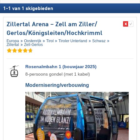
1
-
1
van
1
skigebieden
Zillertal Arena – Zell am Ziller/​
Gerlos/​Königsleiten/​Hochkrimml
Europa
Oostenrijk
Tirol
Tiroler Unterland
Schwaz
Zillertal
Zell-Gerlos
Rosenalmbahn 1 (bouwjaar 2025)
8-persoons gondel (met 1 kabel)
Modernisering/verbouwing