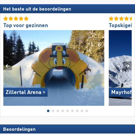
Het beste uit de beoordelingen
Top voor gezinnen
Topskigeb
Zillertal Arena
Mayrhofe
Beoordelingen