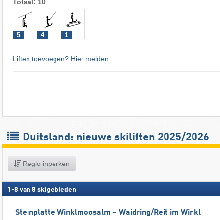
Totaal: 10
5
4
1
Liften toevoegen? Hier melden
Duitsland: nieuwe skiliften 2025/2026
Regio inperken
1
-
8
van
8
skigebieden
Steinplatte Winklmoosalm – Waidring/​Reit im Winkl