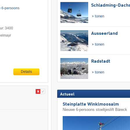
Schladming-Dachs
ge 6-persoons
tonen
uur: 3400
Ausseerland
pelmayr
tonen
Radstadt
Details
tonen
Actueel
Steinplatte Winklmoosalm
Nieuwe 6-persoons stoeltjeslift Bäreck