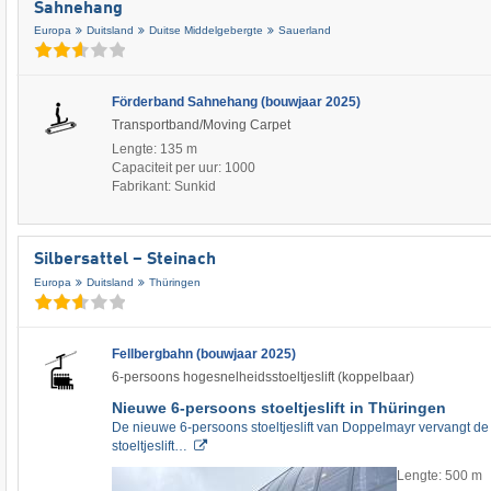
Sahnehang
Europa
Duitsland
Duitse Middelgebergte
Sauerland
Förderband Sahnehang (bouwjaar 2025)
Transportband/Moving Carpet
Lengte: 135 m
Capaciteit per uur: 1000
Fabrikant: Sunkid
Silbersattel – Steinach
Europa
Duitsland
Thüringen
Fellbergbahn (bouwjaar 2025)
6-persoons hogesnelheidsstoeltjeslift (koppelbaar)
Nieuwe 6-persoons stoeltjeslift in Thüringen
De nieuwe 6-persoons stoeltjeslift van Doppelmayr vervangt d
stoeltjeslift…
Lengte: 500 m