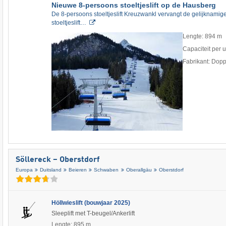
Nieuwe 8-persoons stoeltjeslift op de Hausberg
De 8-persoons stoeltjeslift Kreuzwankl vervangt de gelijknami
stoeltjeslift…
Lengte: 894 m
Capaciteit per 
Fabrikant: Dop
Söllereck – Oberstdorf
Europa
Duitsland
Beieren
Schwaben
Oberallgäu
Oberstdorf
Höllwieslift (bouwjaar 2025)
Sleeplift met T-beugel/Ankerlift
Lengte: 895 m