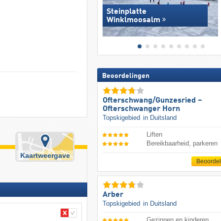
Steinplatte
Winklmoosalm
Beoordelingen
Ofterschwang/​Gunzesried –
Ofterschwanger Horn
Topskigebied
in Duitsland
Liften
Bereikbaarheid, parkeren
Kaartweergave
Beoorde
Arber
Topskigebied
in Duitsland
Gezinnen en kinderen