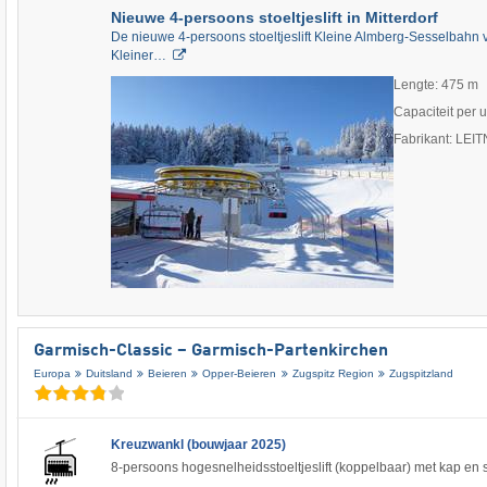
Nieuwe 4-persoons stoeltjeslift in Mitterdorf
De nieuwe 4-persoons stoeltjeslift Kleine Almberg-Sesselbahn 
Kleiner…
Lengte: 475 m
Capaciteit per 
Fabrikant: LEI
Garmisch-Classic – Garmisch-Partenkirchen
Europa
Duitsland
Beieren
Opper-Beieren
Zugspitz Region
Zugspitzland
Kreuzwankl (bouwjaar 2025)
8-persoons hogesnelheidsstoeltjeslift (koppelbaar) met kap en