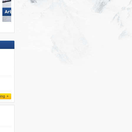
Hörnerbahn –
Arber
Bolsterlang
ling