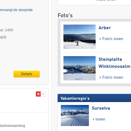
vervangt de sleepiste
Foto's
Arber
uur: 1400
TNER
Foto's tonen
Steinplatte
Winklmoosalm
Details
Foto's tonen
Vakantieregio's
Surselva
tonen
 stoelverwarming