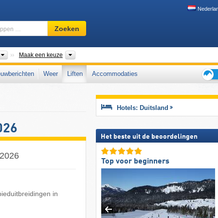
Nederla
Skigebied,
Zoeken
regio,
begrippen
…
Landen
Deelstaten, Bergketens, Zones
Maak een keuze
uwberichten
Weer
Liften
Accommodaties
Tips
voor
de
Hotels: Duitsland
skiva
026
Het beste uit de beoordelingen
/2026
Top voor beginners
bieduitbreidingen in