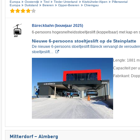
Europa
Oostenrijk
Tirol
Tiroler Unterland
Kitzbüheler Alpen
Pillerseetal
Europa
Duitsland
Beieren
Opper-Beieren
Chiemgau
Bäreckbahn (bouwjaar 2025)
6-persoons hogesnelheidsstoeltjeslift (koppelbaar) met kap en
Nieuwe 6-persoons stoeltjeslift op de Steinplatte
De nieuwe 6-persoons stoeltjeslift Bäreck vervangt de veroude
stoeltjeslift…
Lengte: 1881 m
Capaciteit per 
Fabrikant: Dop
Mitterdorf – Almberg