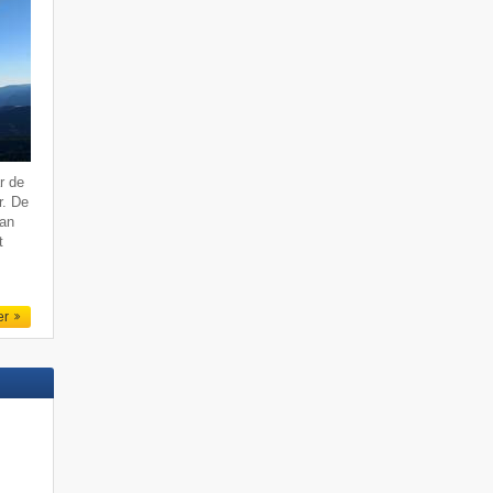
r de
r. De
van
t
er