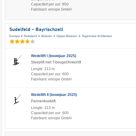
Capaciteit per uur: 850
Fabrikant: enrope GmbH
Sudelfeld – Bayrischzell
Europa
Duitsland
Beieren
Opper-Beieren
Tegernsee-Schliersee
Wedellift I (bouwjaar 2025)
Sleeplift met T-beugel/Ankerlift
Lengte: 313 m
Capaciteit per uur: 600
Fabrikant: enrope GmbH
Wedellift II (bouwjaar 2025)
Pannenkoeklift
Lengte: 313 m
Capaciteit per uur: 600
Fabrikant: enrope GmbH