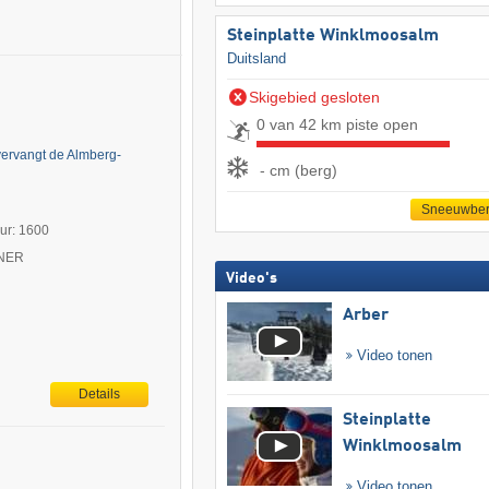
Steinplatte Winklmoosalm
Duitsland
Skigebied gesloten
0 van 42 km piste open
vervangt de Almberg-
- cm (berg)
Sneeuwber
uur: 1600
TNER
Video's
Arber
Video tonen
Details
Steinplatte
Winklmoosalm
Video tonen