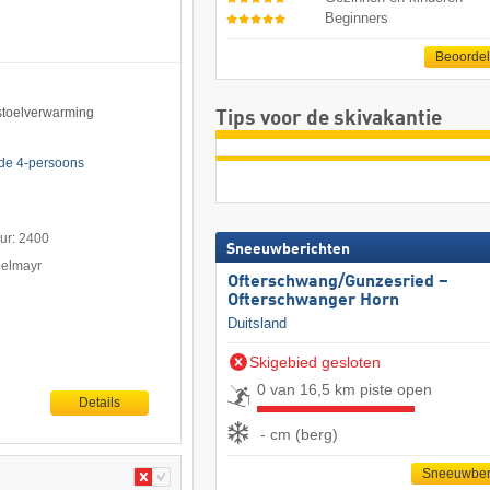
Beginners
Beoorde
 stoelverwarming
Tips voor de skivakantie
rde 4-persoons
uur: 2400
Sneeuwberichten
pelmayr
Ofterschwang/​Gunzesried –
Ofterschwanger Horn
Duitsland
Skigebied gesloten
0 van 16,5 km piste open
Details
- cm (berg)
Sneeuwber