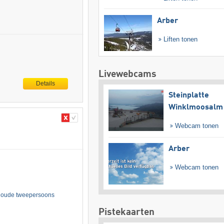
Arber
Liften tonen
Livewebcams
Details
Steinplatte
Winklmoosalm
Webcam tonen
Arber
Webcam tonen
e oude tweepersoons
Pistekaarten