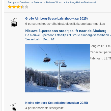
Europa
Duitsland
Beieren
Beierse Woud
Almberg-Haidel-Dreisessel
Große Almberg-Sesselbahn (bouwjaar 2025)
6-persoons hogesnelheidsstoeltjeslift (koppelbaar) met kap
Nieuwe 6-persoons stoeltjeslift naar de Almberg
De nieuwe 6-persoons stoeltjeslift Große Almberg-Sesselbahn 
Sesselbahn. De…
Lengte: 1211 m
Capaciteit per 
Fabrikant: LEI
Kleine Almberg-Sesselbahn (bouwjaar 2025)
4-persoons vaste stoeltjeslift